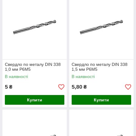
Точна геометрія свердла знижує рівень радіальних биттів і
тертя в процесі свердління. Дзеркальна поліровка свердла
покращує відведення стружки.
Свердло по металу DIN 338
Свердло по металу DIN 338
1,0 мм P6M5
1,5 мм P6M5
В наявності
В наявності
5
5,80
₴
₴
Купити
Купити