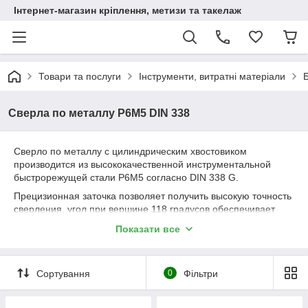
Інтернет-магазин кріплення, метизи та такелаж
Товари та послуги
Інструменти, витратні матеріали
Б
Сверла по металлу Р6М5 DIN 338
Сверло по металлу с цилиндрическим хвостовиком
производится из высококачественной инструментальной
быстрорежущей стали Р6М5 согласно DIN 338 G.
Прецизионная заточка позволяет получить высокую точность
сверления, угол при вершине 118 градусов обеспечивает
оптимальное центрирование без необходимости
Показати все
предварительного кернения, а также быстрое сверление в
материале с меньшим усилием и давлением.
Использование высококачественного сырья, особая
Сортування
0
Фільтри
технология полной закалки сверла в процессе производства
значительно увеличивают срок эксплуатации сверла.