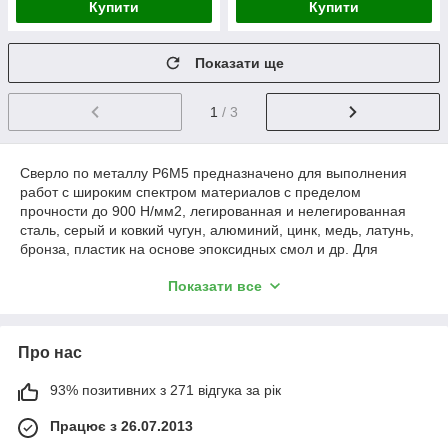
Купити
Купити
Показати ще
1
/ 3
Сверло по металлу Р6М5 предназначено для выполнения
работ с широким спектром материалов с пределом
прочности до 900 Н/мм2, легированная и нелегированная
сталь, серый и ковкий чугун, алюминий, цинк, медь, латунь,
бронза, пластик на основе эпоксидных смол и др. Для
увеличения срока службы сверла применяйте специальную
Показати все
смазку или жидкостное охлаждение.
У нас Вы можете заказать и купить сверло по металлу Р6М5
по оптовым ценам самовывозом со склада в Киеве либо
Про нас
заказать доставку по Украине транспортными компаниями
САТ, Новая почта, Деливери.
93% позитивних з 271 відгука за рік
Працює з 26.07.2013