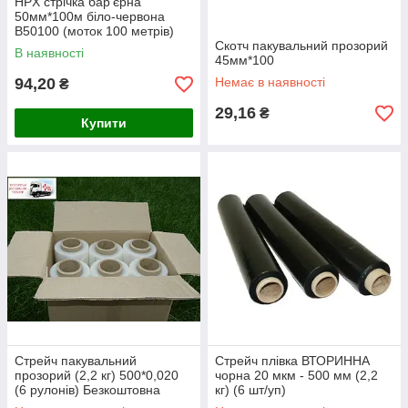
HPX стрічка бар'єрна
50мм*100м біло-червона
B50100 (моток 100 метрів)
Скотч пакувальний прозорий
В наявності
45мм*100
94,20
Немає в наявності
₴
29,16
₴
Купити
Стрейч пакувальний
Стрейч плівка ВТОРИННА
прозорий (2,2 кг) 500*0,020
чорна 20 мкм - 500 мм (2,2
(6 рулонів) Безкоштовна
кг) (6 шт/уп)
доставка