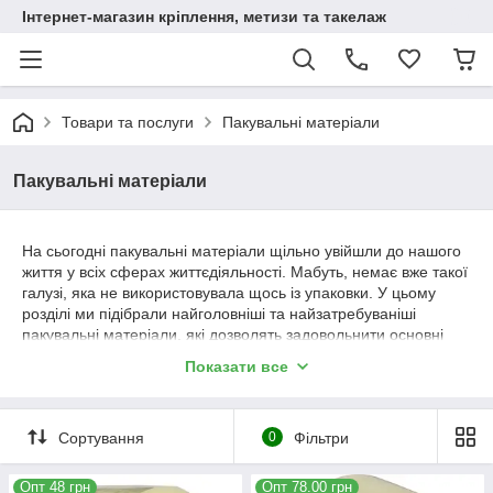
Інтернет-магазин кріплення, метизи та такелаж
Товари та послуги
Пакувальні матеріали
Пакувальні матеріали
На сьогодні пакувальні матеріали щільно увійшли до нашого
життя у всіх сферах життєдіяльності. Мабуть, немає вже такої
галузі, яка не використовувала щось із упаковки. У цьому
розділі ми підібрали найголовніші та найзатребуваніші
пакувальні матеріали, які дозволять задовольнити основні
потреби в упаковці.
Показати все
Які пакувальні матеріали ми пропонуємо:
- стрейч плівка пакувальна прозора;
Сортування
0
Фільтри
- стрейч плівка пакувальна чорна;
- Скотч пакувальний прозорий;
Опт 48 грн
Опт 78.00 грн