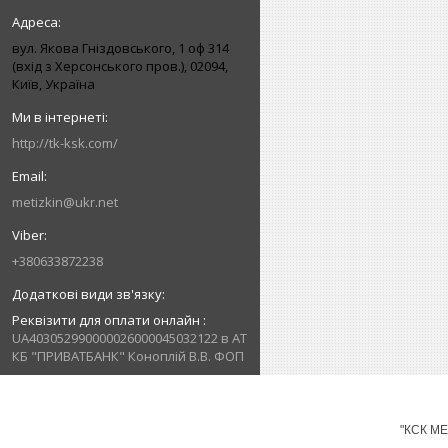
вул. Якова Гніздовського, 1 оф 314
(вхід з Херсонського пров.), 02094,
Київ, Україна
http://tk-ksk.com/
metizkin@ukr.net
+380633872238
Реквізити для оплати онлайн
UA403052990000026000045032122 в АТ
КБ "ПРИВАТБАНК" Коноплій В.В. ФОП