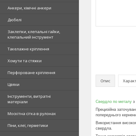
Анкери, хімічні анкери
Дюбелі
Заклепки, клепальні гайки,
клепальний інструмент
Такелажне кріплення
Хомути та стяжки
Перфороване кріплення
Опис
Харак
Цвяхи
Інструменти, витратні
матеріали
Свердло по металу
з 
Прецизійна заточуван
Москітна сітка в рулонах
попереднього кернени
Використання високоя
Піни, клеї, герметики
свердла.