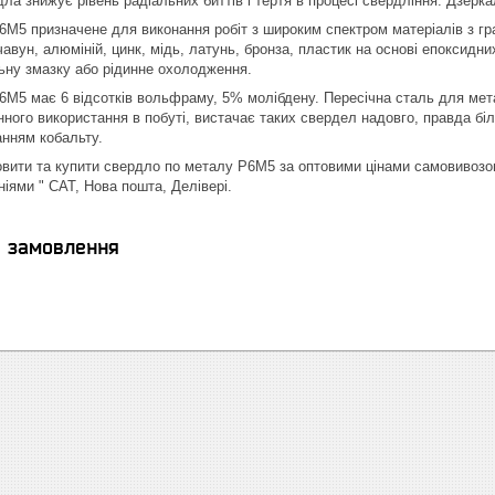
дла знижує рівень радіальних биттів і тертя в процесі свердління. Дзер
М5 призначене для виконання робіт з широким спектром матеріалів з гра
 чавун, алюміній, цинк, мідь, латунь, бронза, пластик на основі епоксид
ьну змазку або рідинне охолодження.
М5 має 6 відсотків вольфраму, 5% молібдену. Пересічна сталь для мета
нного використання в побуті, вистачає таких свердел надовго, правда бі
анням кобальту.
вити та купити свердло по металу Р6М5 за оптовими цінами самовивозом 
іями " САТ, Нова пошта, Делівері.
я замовлення