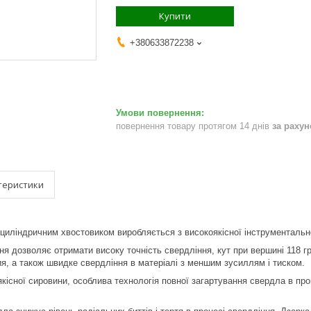
Купити
+380633872238
повернення товару протягом 14 днів
за раху
теристики
циліндричним хвостовиком виробляється з високоякісної інструментально
ня дозволяє отримати високу точність свердління, кут при вершині 118 г
я, а також швидке свердління в матеріалі з меншим зусиллям і тиском.
кісної сировини, особлива технологія повної загартування свердла в про