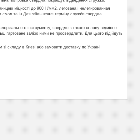
кальна поліровка свердла покращує відведення стружки.
ницею міцності до 900 Н/мм2, легована і нелегированная
них смол та ін Для збільшення терміну служби свердла
лорізального інструменту, свердло з такого сплаву відмінно
льш гартоване залізо ними не просвердлити. Для цього підійдуть
зі складу в Києві або замовити доставку по Україні