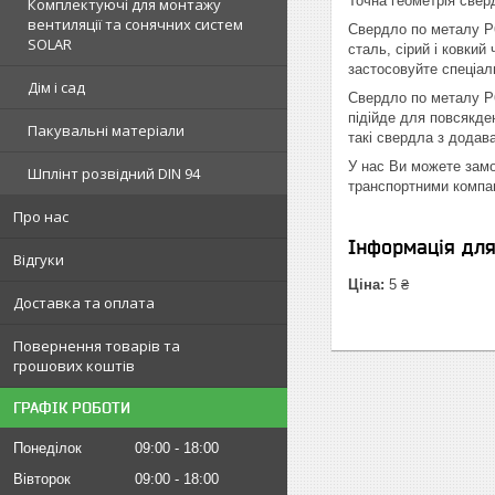
Точна геометрія свер
Комплектуючі для монтажу
вентиляції та сонячних систем
Свердло по металу Р6
SOLAR
сталь, сірий і ковкий
застосовуйте спеціал
Дім і сад
Свердло по металу Р6
підійде для повсякде
Пакувальні матеріали
такі свердла з додав
У нас Ви можете замо
Шплінт розвідний DIN 94
транспортними компан
Про нас
Інформація дл
Відгуки
Ціна:
5 ₴
Доставка та оплата
Повернення товарів та
грошових коштів
ГРАФІК РОБОТИ
Понеділок
09:00
18:00
Вівторок
09:00
18:00