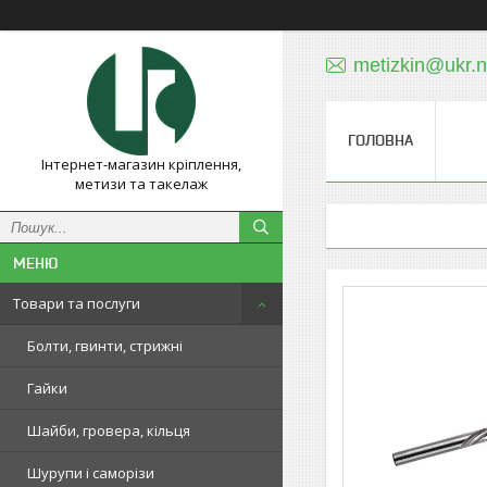
metizkin@ukr.n
ГОЛОВНА
Інтернет-магазин кріплення,
метизи та такелаж
Товари та послуги
Болти, гвинти, стрижні
Гайки
Шайби, гровера, кільця
Шурупи і саморізи