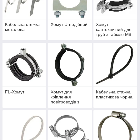
Кабельна стяжка
Хомут U-подібний
Хомут
металева
сантехнічний для
труб з гайкою М8
FL-Хомут
Хомут для
Кабельна стяжка
кріплення
пластикова чорна
повітроводів з
комбінованою
гайкою М8/М10