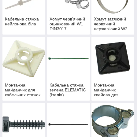
Кабельна cтяжка
Хомут черв'ячний
Хомут затяжний
нейлонова біла
оцинкований W1
червячний
DIN3017
нержавіючий W2
Монтажна
Кабельна стяжка
Монтажна
майданчик для
зелена ELEMATIC
майданчик
кабельних стяжок
(Італія)
клейова для
кабельних стяжок