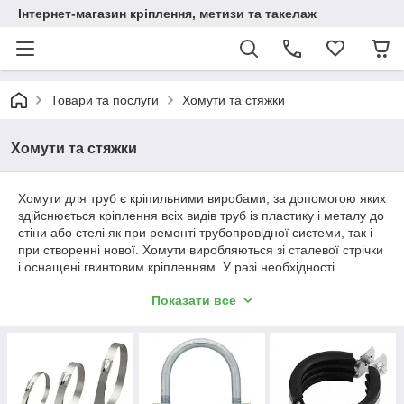
Інтернет-магазин кріплення, метизи та такелаж
Товари та послуги
Хомути та стяжки
Хомути та стяжки
Хомути для труб є кріпильними виробами, за допомогою яких
здійснюється кріплення всіх видів труб із пластику і металу до
стіни або стелі як при ремонті трубопровідної системи, так і
при створенні нової. Хомути виробляються зі сталевої стрічки
і оснащені гвинтовим кріпленням. У разі необхідності
ремонту або відновлення ділянок трубопроводу або трубної
Показати все
розводки застосовуються ремонтні хомути з однією або
двома гвинтовими з'єднаннями.