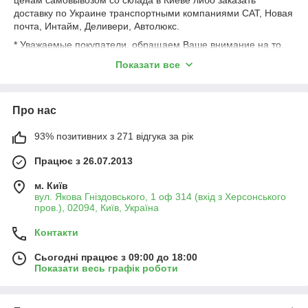
ценам самовывозом со склада в Киеве либо заказать
доставку по Украине транспортными компаниями САТ, Новая
почта, Интайм, Деливери, Автолюкс.
* Уважаемые покупатели, обращаем Ваше внимание на то,
что продажа происходит кратно упаковкам в зависимости от
Показати все
размера, вопросы по возможной продаже не комплектации
(расфасовке) товара уточняйте у менеджеров.
Про нас
93% позитивних з 271 відгука за рік
Працює з 26.07.2013
м. Київ
вул. Якова Гніздовського, 1 оф 314 (вхід з Херсонського
пров.), 02094, Київ, Україна
Контакти
Сьогодні працює з 09:00 до 18:00
Показати весь графік роботи