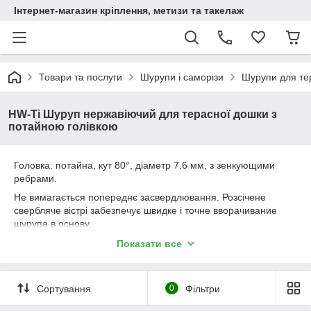
Інтернет-магазин кріплення, метизи та такелаж
Товари та послуги
Шурупи і саморізи
Шурупи для те
HW-Ti Шуруп нержавіючий для терасної дошки з
потайною голівкою
Головка: потайна, кут 80°, діаметр 7.6 мм, з зенкующими
ребрами.
Не вимагається попереднє засвердлювання. Розсічене
свербляче вістрі забезпечує швидке і точне вворачивание
шурупа в основу.
Призначений для терасної дошки з м'яких порід деревини
Показати все
(сосна, ялина, кедр).
Шуруп для терасної дошки з посиленою, потайною головкою
призначений для твердих порід деревини і застосовується в
Сортування
0
Фільтри
основному для монтажу дерев'яних підлог, але завдяки