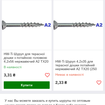
конструкційним особливостям застосовується у досить
широкому спектрі робіт при будівництві. Не вимагається
попереднє засвердлювання, т. к. має додатково фрезу, а
розсічене свербляче вістрі забезпечує швидке і точне
вворачивание шурупа в основу. Фреза значно знижує
необхідний момент закручування.
HW-Ti Шуруп для терасної
дошки з потайною головкою
4,2х56 нержавіючий A2 TX20
HW-Ti Шуруп 4,2х35 для
(250 шт/уп)
терасної дошки потайний
В наявності
нержавіючий A2 TX20 (250
шт/уп)
3,31
Немає в наявності
₴
2,33
₴
Купити
У нас Вы можете заказать и купить шурупы по оптовым