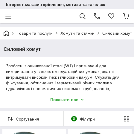
Інтернет-магазин кріплення, метизи та такелаж
Товари та послуги
Хомути та стяжки
Силовий хомут
Силовий хомут
Зроблені з оцинкованої сталі (W1) і призначені для
використання у важких експлуатаційних умовах, здатні
витримувати високий тиск і глибокий вакуум. Служать для
фіксування, обтиснення і герметизації різних сполук у
гідравлічних і пневматичних системах: труб, шлангів,
патрубків, гнучких повітропроводів.
Показати все
Застосовуються в автопромисловості, суднобудуванні,
сільському господарстві, будівництві, верстатобудуванні.
Замковий механізм багаторазового використання має
Сортування
0
Фільтри
запобіжний місток. Болт має шестигранну голівку під гайковий
ключ з спеціальної конструкції та незнімної розпіркою.