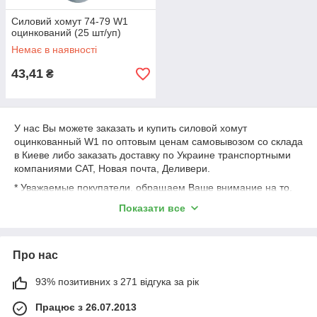
Силовий хомут 74-79 W1
оцинкований (25 шт/уп)
Немає в наявності
43,41
₴
У нас Вы можете заказать и купить силовой хомут
оцинкованный W1 по оптовым ценам самовывозом со склада
в Киеве либо заказать доставку по Украине транспортными
компаниями САТ, Новая почта, Деливери.
* Уважаемые покупатели, обращаем Ваше внимание на то,
что продажа происходит кратно упаковкам в зависимости от
Показати все
размера, вопросы по возможной продаже не комплектации
(расфасовке) товара уточняйте у менеджеров.
Про нас
93% позитивних з 271 відгука за рік
Працює з 26.07.2013