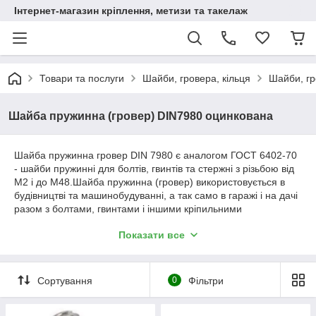
Інтернет-магазин кріплення, метизи та такелаж
Товари та послуги
Шайби, гровера, кільця
Шайби, г
Шайба пружинна (гровер) DIN7980 оцинкована
Шайба пружинна гровер DIN 7980 є аналогом ГОСТ 6402-70
- шайби пружинні для болтів, гвинтів та стержні з різьбою від
М2 і до М48.Шайба пружинна (гровер) використовується в
будівництві та машинобудуванні, а так само в гаражі і на дачі
разом з болтами, гвинтами і іншими кріпильними
елементами, у машинобудуванні, будівництві і т. д.
Показати все
Застосовується для запобігання самооткручивания
кріпильних виробів.
Сортування
0
Фільтри