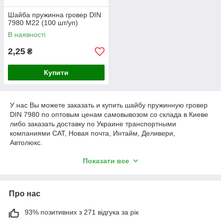
Шайба пружинна гровер DIN
7980 М22 (100 шт/уп)
В наявності
2,25
₴
Купити
У нас Вы можете заказать и купить шайбу пружинную гровер
DIN 7980 по оптовым ценам самовывозом со склада в Киеве
либо заказать доставку по Украине транспортными
компаниями САТ, Новая почта, Интайм, Деливери,
Автолюкс.
* Уважаемые покупатели, обращаем Ваше внимание на то,
Показати все
что продажа происходит кратно упаковкам в зависимости от
размера, вопросы по возможной продаже не комплектации
(расфасовке) товара уточняйте у менеджеров.
Про нас
Подробнее: https://tk-ksk.com/g8582412-shajba-pruzhinnaya-
din
93% позитивних з 271 відгука за рік