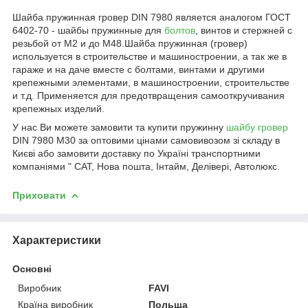
Шайба пружинная гровер DIN 7980 является аналогом ГОСТ
6402-70 - шайбы пружинные для
болтов
, винтов и стержней с
резьбой от М2 и до М48.Шайба пружинная (гровер)
используется в строительстве и машиностроении, а так же в
гараже и на даче вместе с болтами, винтами и другими
крепежными элементами, в машиностроении, строительстве
и т.д. Применяется для предотвращения самооткручивания
крепежных изделий.
У нас Ви можете замовити та купити пружинну
шайбу гровер
DIN 7980 М30 за оптовими цінами самовивозом зі складу в
Києві або замовити доставку по Україні транспортними
компаніями " САТ, Нова пошта, Інтайм, Делівері, Автолюкс.
Приховати
Характеристики
Основні
Виробник
FAVI
Країна виробник
Польща