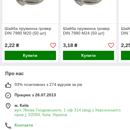
Шайба пружинна гровер
Шайба пружинна гровер
Шайб
DIN 7980 М20 (50 шт)
DIN 7980 М24 (50 шт)
DIN 
2,22
3,18
2,2
₴
₴
Купити
Купити
Про нас
93% позитивних з 274 відгуків за рік
Працює з 26.07.2013
м. Київ
вул. Якова Гніздовського, 1 оф 314 (вхід з Херсонського
пров.), 02094, Київ, Україна
Контакти