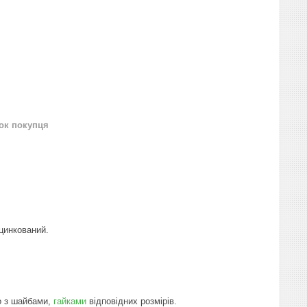
нок покупця
цинкований.
о з шайбами,
гайками
відповідних розмірів.