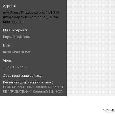
вул. Якова Гніздовського, 1 оф 314
(вхід з Херсонського пров.), 02094,
Київ, Україна
http://tk-ksk.com/
metizkin@ukr.net
+380633872238
Реквізити для оплати онлайн
UA403052990000026000045032122 в АТ
КБ "ПРИВАТБАНК" Коноплій В.В. ФОП