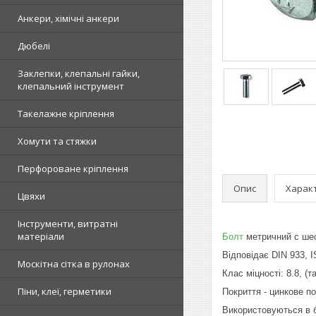
Анкери, хімічні анкери
Дюбелі
Заклепки, клепальні гайки,
клепальний інструмент
Такелажне кріплення
Хомути та стяжки
Перфороване кріплення
Опис
Харак
Цвяхи
Інструменти, витратні
матеріали
Болт
метричний c шес
Відповідає DIN 933, I
Москітна сітка в рулонах
Клас міцності: 8.8, (та
Піни, клеї, герметики
Покриття - цинкове по
Використовуються в б