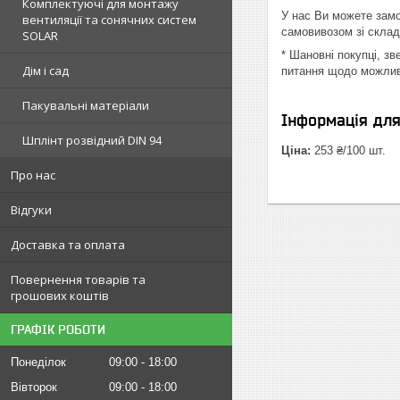
Комплектуючі для монтажу
У нас Ви можете замо
вентиляції та сонячних систем
самовивозом зі склад
SOLAR
* Шановні покупці, з
Дім і сад
питання щодо можливо
Пакувальні матеріали
Інформація дл
Шплінт розвідний DIN 94
Ціна:
253 ₴/100 шт.
Про нас
Відгуки
Доставка та оплата
Повернення товарів та
грошових коштів
ГРАФІК РОБОТИ
Понеділок
09:00
18:00
Вівторок
09:00
18:00