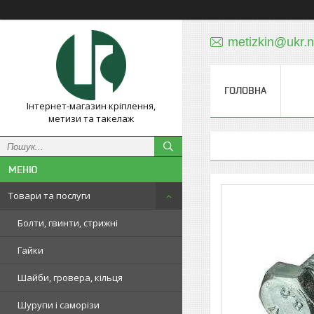
metizkin@ukr.n
ГОЛОВНА
Інтернет-магазин кріплення,
метизи та такелаж
Товари та послуги
Болти, гвинти, стрижні
Гайки
Шайби, гровера, кільця
Шурупи і саморізи