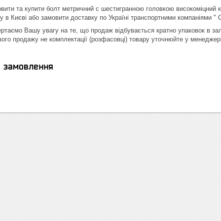
вити та купити болт метричний c шестигранною головкою високоміцний к
у в Києві або замовити доставку по Україні транспортними компаніями " 
вертаємо Вашу увагу на те, що продаж відбувається кратно упаковок в зал
го продажу не комплектації (розфасовці) товару уточнюйте у менеджері
я замовлення