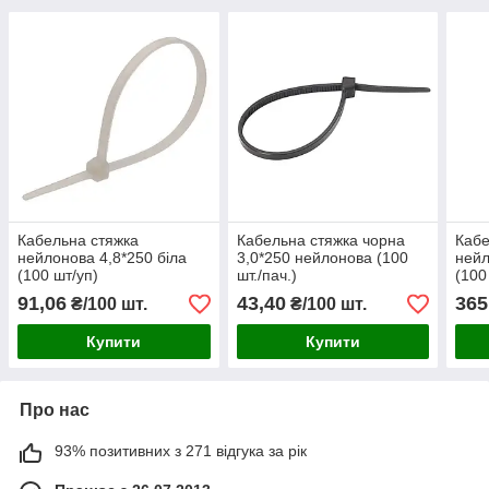
Кабельна cтяжка
Кабельна стяжка чорна
Кабе
нейлонова 4,8*250 біла
3,0*250 нейлонова (100
нейл
(100 шт/уп)
шт./пач.)
(100
91,06
43,40
365
₴/100 шт.
₴/100 шт.
Купити
Купити
Про нас
93% позитивних з 271 відгука за рік