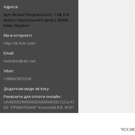
вул. Якова Гніздовського, 1 оф 314
(вхід з Херсонського пров.), 02094,
Київ, Україна
http://tk-ksk.com/
metizkin@ukr.net
+380633872238
Реквізити для оплати онлайн
UA403052990000026000045032122 в АТ
КБ "ПРИВАТБАНК" Коноплій В.В. ФОП