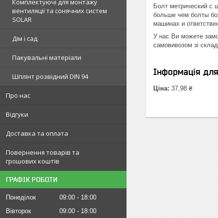
Комплектуючі для монтажу
Болт метрический c 
вентиляції та сонячних систем
больше чем болты бо
SOLAR
машинах и ответстве
У нас Ви можете замо
Дім і сад
самовивозом зі склад
Пакувальні матеріали
Інформація дл
Шплінт розвідний DIN 94
Ціна:
37,98 ₴
Про нас
Відгуки
Доставка та оплата
Повернення товарів та
грошових коштів
ГРАФІК РОБОТИ
Понеділок
09:00
18:00
Вівторок
09:00
18:00