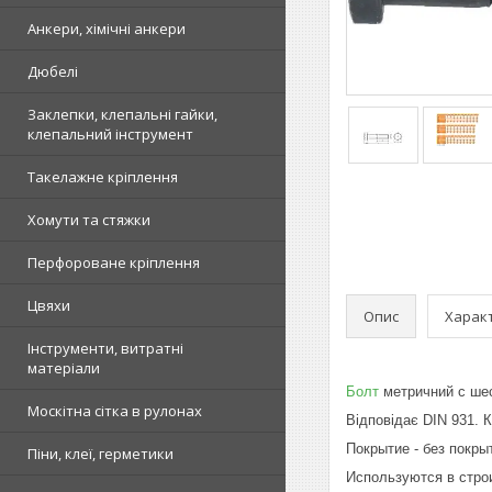
Анкери, хімічні анкери
Дюбелі
Заклепки, клепальні гайки,
клепальний інструмент
Такелажне кріплення
Хомути та стяжки
Перфороване кріплення
Цвяхи
Опис
Харак
Інструменти, витратні
матеріали
Болт
метричний c шес
Москітна сітка в рулонах
Відповідає DIN 931. Кл
Покрытие - без покры
Піни, клеї, герметики
Используются в стро