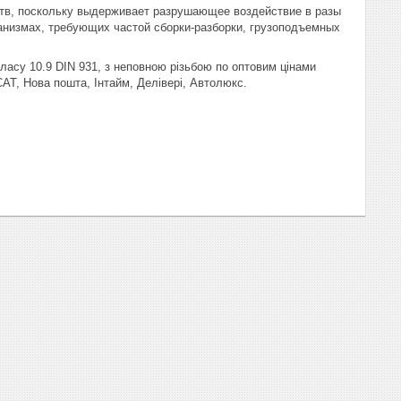
ств, поскольку выдерживает разрушающее воздействие в разы
анизмах, требующих частой сборки-разборки, грузоподъемных
ласу 10.9 DIN 931, з неповною різьбою по оптовим цінами
САТ, Нова пошта, Інтайм, Делівері, Автолюкс.