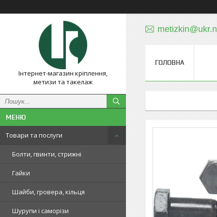
metizkin@ukr.n
ГОЛОВНА
Інтернет-магазин кріплення,
метизи та такелаж
Товари та послуги
Болти, гвинти, стрижні
Гайки
Шайби, гровера, кільця
Шурупи і саморізи