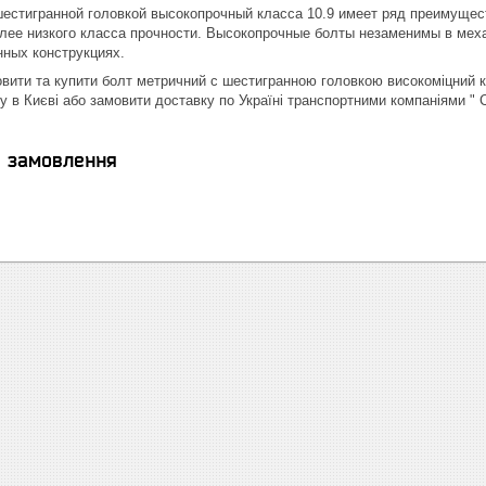
шестигранной головкой высокопрочный класса 10.9 имеет ряд преимуще
лее низкого класса прочности. Высокопрочные болты незаменимы в мех
нных конструкциях.
вити та купити болт метричний c шестигранною головкою високоміцний к
у в Києві або замовити доставку по Україні транспортними компаніями " 
я замовлення