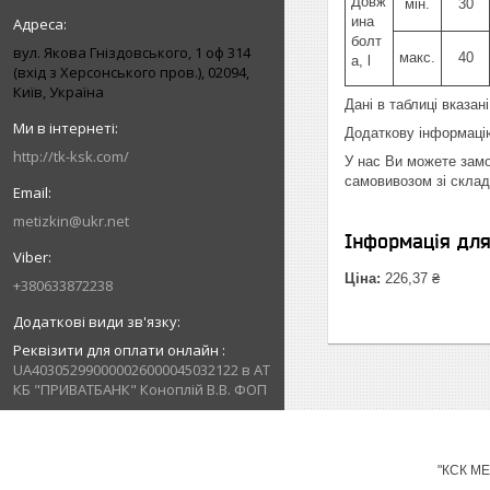
Довж
мін.
30
ина
болт
вул. Якова Гніздовського, 1 оф 314
макс.
40
а, l
(вхід з Херсонського пров.), 02094,
Київ, Україна
Дані в таблиці вказан
Додаткову інформацію
http://tk-ksk.com/
У нас Ви можете замо
самовивозом зі склад
metizkin@ukr.net
Інформація дл
Ціна:
226,37 ₴
+380633872238
Реквізити для оплати онлайн
UA403052990000026000045032122 в АТ
КБ "ПРИВАТБАНК" Коноплій В.В. ФОП