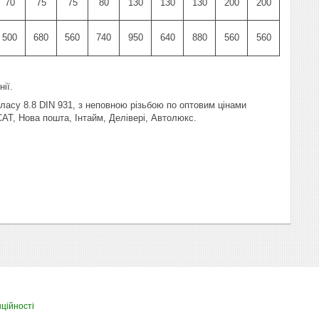
70
75
75
80
130
130
130
200
200
500
680
560
740
950
640
880
560
560
ії.
ласу 8.8 DIN 931, з неповною різьбою по оптовим цінами
САТ, Нова пошта, Інтайм, Делівері, Автолюкс.
ційності