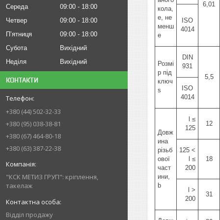
6,01
Середа
09:00
18:00
кола,
e, не
Четвер
09:00
18:00
ISO
менш
4014
Пʼятниця
09:00
18:00
е
Субота
Вихідний
DIN
Неділя
Вихідний
Розмі
931
р під
5,5
КОНТАКТИ
ключ
ISO
s
4014
+380 (44) 502-32-33
l ≤
+380 (95) 038-38-81
12
125
Довж
+380 (67) 464-80-18
ина
+380 (63) 387-22-38
різьб
125 <
ової
l ≤
18
част
200
"КСК МЕТИЗ ГРУП": кріплення,
ини,
такелаж
b
l >
31
200
Відділ продажу