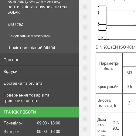
Комплектуючі для монтажу
вентиляції та сонячних систем
SOLAR
Дім і сад
Пакувальні матеріали
Шплінт розвідний DIN 94
DIN 931 (EN ISO 4014
Про нас
Параметри
болта
Відгуки
М3
Доставка та оплата
Крок різьби
0,5
Повернення товарів та
грошових коштів
Висота
2
головки, k
ГРАФІК РОБОТИ
Діам
DIN
Понеділок
09:00
18:00
етр
931
опис
Вівторок
09:00
18:00
аного