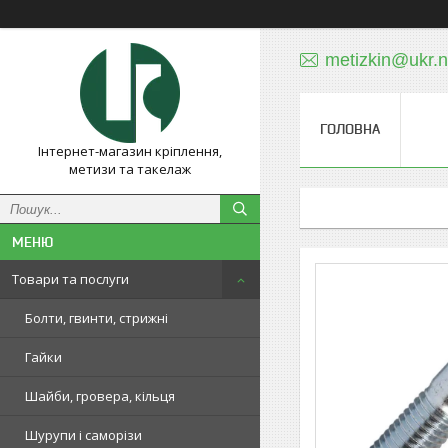
metizkin@ukr.n
ГОЛОВНА
Інтернет-магазин кріплення,
метизи та такелаж
Товари та послуги
Болти, гвинти, стрижні
Гайки
Шайби, гровера, кільця
Шурупи і саморізи