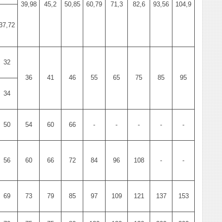
39,98
45,2
50,85
60,79
71,3
82,6
93,56
104,9
37,72
32
36
41
46
55
65
75
85
95
34
50
54
60
66
-
-
-
-
-
56
60
66
72
84
96
108
-
-
69
73
79
85
97
109
121
137
153