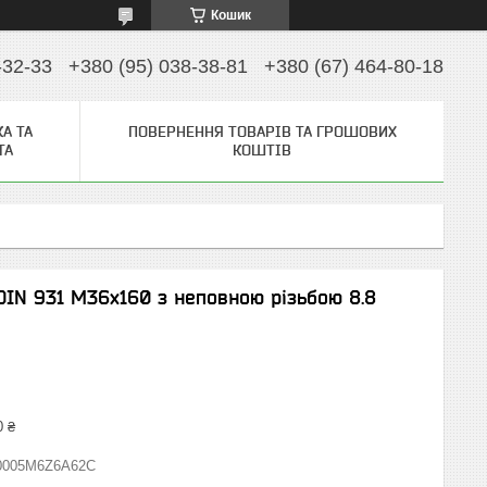
Кошик
-32-33
+380 (95) 038-38-81
+380 (67) 464-80-18
А ТА
ПОВЕРНЕННЯ ТОВАРІВ ТА ГРОШОВИХ
ТА
КОШТІВ
IN 931 М36х160 з неповною різьбою 8.8
0 ₴
0005M6Z6A62C