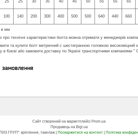
25
25
30
35
40
45
50
55
55
65
100
140
200
300
400
500
500
640
440
660
і в мм
 про технічні характеристики болта можна отримати у менеджерів компан
вити та купити болт метричний c шестигранною головкою високоміцний к
у в Києві або замовити доставку по Україні транспортними компаніями " 
я замовлення
Сайт створений на маркетплейсі
Prom.ua
Продавець на Bigl.ua
"КСК МЕТИЗ ГРУП": кріплення, такелаж |
Поскаржитися на контент
|
Політика конфіден