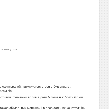
нок покупця
 оцинкований, і
використовується в будівництві,
розмірів.
итримує руйнівний вплив в рази більше ніж болти більш
тажопідіймальних машинах і відповідальних конструкціях.