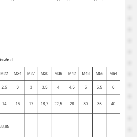
ізьби d
М22
М24
М27
М30
M36
М42
М48
М56
М64
2,5
3
3
3,5
4
4,5
5
5,5
6
14
15
17
18,7
22,5
26
30
35
40
38,85