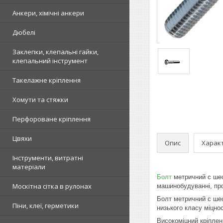
Анкери, хімічні анкери
Дюбелі
Заклепки, клепальні гайки,
клепальний інструмент
Такелажне кріплення
Хомути та стяжки
Перфороване кріплення
Цвяхи
Опис
Харак
Інструменти, витратні
матеріали
Болт
метричний c шес
Москітна сітка в рулонах
машинобудуванні, пр
Болт метричний c шес
Піни, клеї, герметики
низького класу міцнос
Високоміцний кріплен