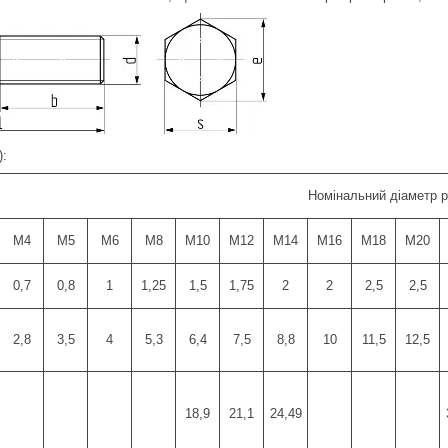
):
Номінальний діаметр р
М4
M5
M6
M8
M10
M12
M14
M16
М18
М20
0,7
0,8
1
1,25
1,5
1,75
2
2
2,5
2,5
2,8
3,5
4
5,3
6,4
7,5
8,8
10
11,5
12,5
18,9
21,1
24,49