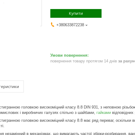
Купити
+380633872238
повернення товару протягом 14 днів
за раху
теристики
тигранною головкою високоміцний класу 8.8 DIN 931, з неповною різьбою
омислових і виробничих галузях спільно з шайбами,
гайками
відповідних 
тигранною головкою високоміцний класу 8.8 має ряд переваг, оскільки в
ті.
ня незамінний в механізмах, що вимагають частої збірки-розбирання, ван