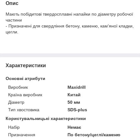
Опис
Мають побідитові твердосплавні напайки по діаметру робочої
частини
- Призначені для свердління бетону, каменю, кам'яної кладки,
цегли.
Характеристики
Основні атрибути
Виробник
Maxidrill
Країна виробник
Китай
Діаметр
50 мм
Тип хвостовика
SDS-plus
Користувальницькі характеристики
Набір
Немає
Призначення
По бетону/цеглі/каменю