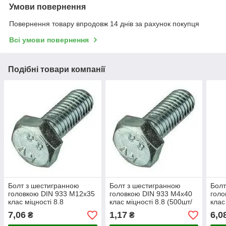
Умови повернення
Повернення товару впродовж 14 днів за рахунок покупця
Всі умови повернення
Подібні товари компанії
Болт з шестигранною
Болт з шестигранною
Болт
головкою DIN 933 М12х35
головкою DIN 933 М4х40
голо
клас міцності 8.8
клас міцності 8.8 (500шт/
клас
уп)
7,06
1,17
6,0
₴
₴