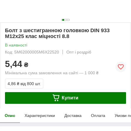
Болт з шестигранною головкою DIN 933
М12х25 клас міцності 8.8
В наявності
Код: 5M62000005M6X22520
Опт і роздріб
5,44
₴
Мінімальна сума замовлення на сайті — 1 000 ₴
4,86 ₴
від 800 шт.
Купити
Опис
Характеристики
Доставка
Оплата
Умови п