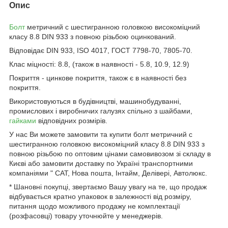
Опис
Болт
метричний c шестигранною головкою високоміцний
класу 8.8 DIN 933 з повною різьбою оцинкований.
Відповідає DIN 933, ISO 4017, ГОСТ 7798-70, 7805-70.
Клас міцності: 8.8, (також в наявності - 5.8, 10.9, 12.9)
Покриття - цинкове покриття, також є в наявності без
покриття.
Використовуються в будівництві, машинобудуванні,
промислових і виробничих галузях спільно з шайбами,
гайками
відповідних розмірів.
У нас Ви можете замовити та купити болт метричний c
шестигранною головкою високоміцний класу 8.8 DIN 933 з
повною різьбою по оптовим цінами самовивозом зі складу в
Києві або замовити доставку по Україні транспортними
компаніями " САТ, Нова пошта, Інтайм, Делівері, Автолюкс.
* Шановні покупці, звертаємо Вашу увагу на те, що продаж
відбувається кратно упаковок в залежності від розміру,
питання щодо можливого продажу не комплектації
(розфасовці) товару уточнюйте у менеджерів.