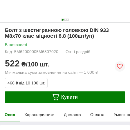
Болт з шестигранною головкою DIN 933
М8х70 клас міцності 8.8 (100шт/уп)
В наявності
Код: 5M62000005M6807020
Опт і роздріб
522
₴/100 шт.
Мінімальна сума замовлення на сайті — 1 000 ₴
466 ₴
від 10 100 шт.
Купити
Опис
Характеристики
Доставка
Оплата
Умови п