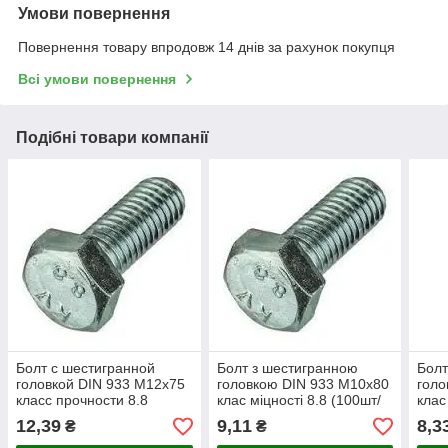
Умови повернення
Повернення товару впродовж 14 днів за рахунок покупця
Всі умови повернення
Подібні товари компанії
Болт с шестигранной
Болт з шестигранною
Болт
головкой DIN 933 М12х75
головкою DIN 933 М10х80
голо
класс прочности 8.8
клас міцності 8.8 (100шт/
клас
(50шт/уп)
уп)
уп)
12,39
9,11
8,3
₴
₴