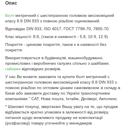
Опис
Болт
метричний c шестигранною головкою високоміцний
класу 8.8 DIN 933 з повною різьбою оцинкований.
Відповідає DIN 933, ISO 4017, ГОСТ 7798-70, 7805-70.
Клас міцності: 8.8, (також в наявності - 5.8, 10.9, 12.9)
Покриття - цинкове покриття, також є в наявності без
покриття.
Використовуються в будівництві, машинобудуванні,
промислових і виробничих галузях спільно з шайбами,
гайками
відповідних розмірів.
У нас Ви можете замовити та купити болт метричний c
шестигранною головкою високоміцний класу 8.8 DIN 933 з
повною різьбою по оптовим цінами самовивозом зі складу в
Києві або замовити доставку по Україні транспортними
компаніями " САТ, Нова пошта, Інтайм, Делівері, Автолюкс.
* Шановні покупці, звертаємо Вашу увагу на те, що продаж
відбувається кратно упаковок в залежності від розміру,
питання щодо можливого продажу не комплектації
(розфасовці) товару уточнюйте у менеджерів.