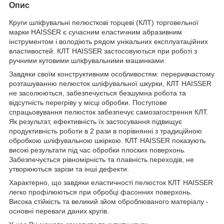
Опис
Круги шліфувальні пелюсткові торцеві (КЛТ) торговельної
марки HAISSER є сучасним еластичним абразивним
інструментом і володіють рядом унікальних експлуатаційних
властивостей. КЛТ HAISSER застосовуються при роботі з
ручними кутовими шліфувальними машинками.
Завдяки своїм конструктивним особливостям: переривчастому
розташуванню пелюсток шліфувальної шкурки, КЛТ HAISSER
не засолюються, забезпечується безшумна робота та
відсутність перегріву у місці обробки. Поступове
спрацьовування пелюсток забезпечує самозагострення КЛТ.
Як результат, ефективність їх застосування підвищує
продуктивність роботи в 2 рази в порівнянні з традиційною
обробкою шліфувальною шкіркою. КЛТ HAISSER показують
високі результати під час обробки плоских поверхонь.
Забезпечується рівномірність та плавність переходів, не
утворюються зарізи та інші дефекти.
Характерно, що завдяки еластичності пелюсток КЛТ HAISSER
легко профілюються при обробці фасонних поверхонь.
Висока стійкість та великий зйом оброблюваного матеріалу -
основні переваги даних кругів.