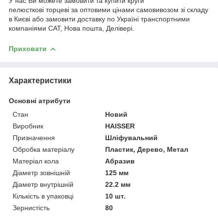
У нас Ви можете замовити та купити круги
пелюсткові торцеві за оптовими цінами самовивозом зі складу
в Києві або замовити доставку по Україні транспортними
компаніями САТ, Нова пошта, Делівері.
Приховати
Характеристики
Основні атрибути
Стан
Новий
Виробник
HAISSER
Призначення
Шліфувальний
Обробка матеріалу
Пластик, Дерево, Метал
Матеріал кола
Абразив
Діаметр зовнішній
125 мм
Діаметр внутрішній
22.2 мм
Кількість в упаковці
10 шт.
Зернистість
80