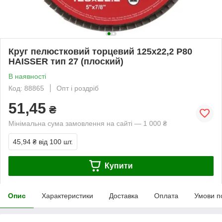
Круг пелюстковий торцевий 125х22,2 Р80
HAISSER тип 27 (плоский)
В наявності
Код: 88865
Опт і роздріб
51,45
₴
Мінімальна сума замовлення на сайті — 1 000 ₴
45,94 ₴
від 100 шт.
Купити
Опис
Характеристики
Доставка
Оплата
Умови п