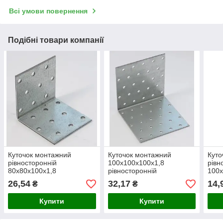
Всі умови повернення
Подібні товари компанії
Куточок монтажний
Куточок монтажний
Куто
рівносторонній
100х100х100х1,8
рівн
80х80х100х1,8
рівносторонній
100х
26,54
32,17
14,
₴
₴
Купити
Купити