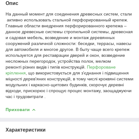
Опис
На данный момент для соединения древесных систем, стали
активно использовать стальной перфорированный крепеж.
Главные области внедрения перфорированного крепежа –
данное древесные системы стропильной системы, древесная
и садовая мебель, возведение и монтаж деревянных
сооружений различной сложности: беседки, террасы, навесы
для автомобиля и многое другое. В быту чаще всего крепеж
используется для реставрации дверей и окон, возведение
несложных перегородок, устройства полок, мелком
ремонті різних видів і типів конструкцій.
Перфороване
кріплення
, що використовується для з'єднання і підвищення
міцності дерев'яних конструкцій, в тому числі кроквяні системи
модульних і каркасно-щитових будинків, скорочує деревні
відходи, прискорює і спрощує процес монтажу, заощаджуючи
час і трудовитрати .
Приховати
Характеристики