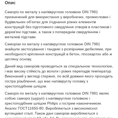
Опис
Саморіз по металу з напівкруглою головкою DIN 7981
призначений для використання у виробничих, промислових і
будівельних об'єктах для з'єднання різних елементів
конструкцій без підготовчого свердління отворів в пластикові і
дерев'яні підстави, а також з попереднім свердлінням і
металеві підстави.
Саморізи по металу з напівкруглою головкою DIN 7981
знайшли застосування і тандемі з розпірними дюбелями, при
необхідності кріплення конструкцій в бетон, гіпсокартон або ж
цегляну основу.
Даний вид саморізів проводиться за спеціальною технологією,
і має високу стійкість до вологи і різких перепадів температур.
Виконаний у вигляді стержня, по всій довжині якого проходить
гостра різьблення, що має напівкруглу головку з
хрестоподібним шліцом.
Саморіз по металу з напівкруглою головкою DIN 7981 являє
собою саморіз (шуруп) з напівкруглою головкою і
хрестоподібним шліцом Philips з гострим наконечником.
Аналог ГОСТ11650-80. Виробляються з високоякісної
вуглецевої сталі. Також дані саморізи виробляються з