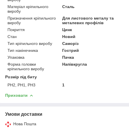
Матеріал кріпильного
Сталь
виробу
Призначення кріпильного
Для листового металу та
виробу
металевих профілів
Покриття
Цинк
Стан
Новий
Тип кріпильного виробу
Саморіз
Тип накінечника
Гострий
Упаковка
Пачка
Форма головки
Напівкругла
кріпильного виробу
Розмір під биту
PH2, PH1, PH3
1
Приховати
Умови доставки
Нова Пошта