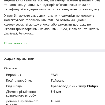
нержавіючої сталі А2 або А4, Ви завжди можете дізнатися ціну
та наявність у наших менеджерів зв'язавшись з нами по
телефону або відправивши запит на нашу електронну адресу.
У нас Ви можете замовити та купити саморізи по металу з
напівкруглою головкою DIN 7981 за оптовими цінами
самовивозом зі складу в Києві або замовити доставку по
Україні транспортними компаніями " САТ, Нова пошта, Інтайм,
Делівері, Автолюкс.
Приховати
Характеристики
Основні
Виробник
FAVI
Країна виробник
Тайвань
Вид шліца
Хрестоподібний типу Philips
Діаметр різьблення
3.5 мм
кріпильного виробу
Довжина кріпильного
16 мм
виробу