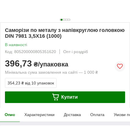
Саморізи по металу з напівкруглою головкою
DIN 7981 3,5Х16 (1000)
В наявності
Код: 805200000805351620
Опт і роздріб
396,73
₴/упаковка
Мінімальна сума замовлення на сайті — 1 000 ₴
354,23 ₴
від 10 упаковок
Купити
Опис
Характеристики
Доставка
Оплата
Умови п