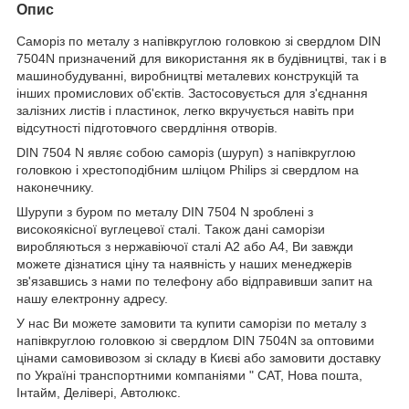
Опис
Саморіз по металу з напівкруглою головкою зі свердлом DIN
7504N призначений для використання як в будівництві, так і в
машинобудуванні, виробництві металевих конструкцій та
інших промислових об'єктів. Застосовується для з'єднання
залізних листів і пластинок, легко вкручується навіть при
відсутності підготовчого свердління отворів.
DIN 7504 N являє собою саморіз (шуруп) з напівкруглою
головкою і хрестоподібним шліцом Philips зі свердлом на
наконечнику.
Шурупи з буром по металу DIN 7504 N зроблені з
високоякісної вуглецевої сталі. Також дані саморізи
виробляються з нержавіючої сталі А2 або А4, Ви завжди
можете дізнатися ціну та наявність у наших менеджерів
зв'язавшись з нами по телефону або відправивши запит на
нашу електронну адресу.
У нас Ви можете замовити та купити саморізи по металу з
напівкруглою головкою зі свердлом DIN 7504N за оптовими
цінами самовивозом зі складу в Києві або замовити доставку
по Україні транспортними компаніями " САТ, Нова пошта,
Інтайм, Делівері, Автолюкс.