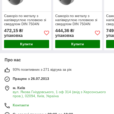
Саморіз по металу з
Саморіз по металу з
Само
напівкруглою головкою зі
напівкруглою головкою зі
напі
свердлом DIN 7504N
свердлом DIN 7504N
свер
4,8Х38 (500)
4,2Х19 (1000)
4,8Х
472,15
444,36
749
₴/
₴/
упаковка
упаковка
упа
Купити
Купити
Про нас
93% позитивних з 271 відгука за рік
Працює з 26.07.2013
м. Київ
вул. Якова Гніздовського, 1 оф 314 (вхід з Херсонського
пров.), 02094, Київ, Україна
Контакти