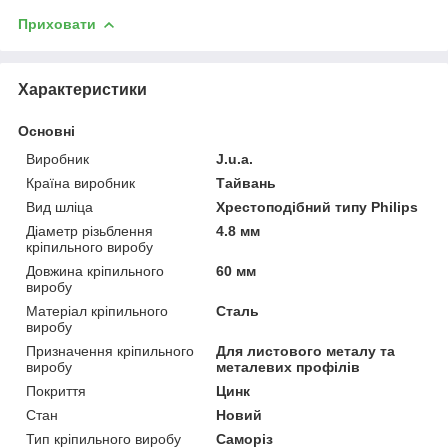
Приховати
Характеристики
Основні
Виробник
J.u.a.
Країна виробник
Тайвань
Вид шліца
Хрестоподібний типу Philips
Діаметр різьблення
4.8 мм
кріпильного виробу
Довжина кріпильного
60 мм
виробу
Матеріал кріпильного
Сталь
виробу
Призначення кріпильного
Для листового металу та
виробу
металевих профілів
Покриття
Цинк
Стан
Новий
Тип кріпильного виробу
Саморіз