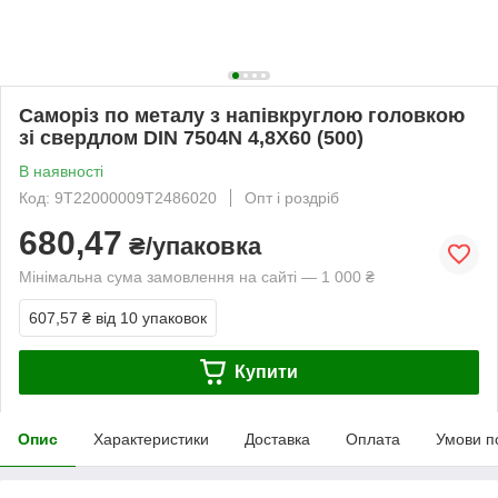
Саморіз по металу з напівкруглою головкою
зі свердлом DIN 7504N 4,8Х60 (500)
В наявності
Код: 9T22000009T2486020
Опт і роздріб
680,47
₴/упаковка
Мінімальна сума замовлення на сайті — 1 000 ₴
607,57 ₴
від 10 упаковок
Купити
Опис
Характеристики
Доставка
Оплата
Умови п