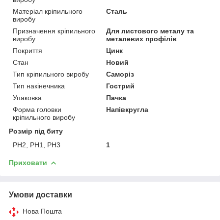
Матеріал кріпильного
Сталь
виробу
Призначення кріпильного
Для листового металу та
виробу
металевих профілів
Покриття
Цинк
Стан
Новий
Тип кріпильного виробу
Саморіз
Тип накінечника
Гострий
Упаковка
Пачка
Форма головки
Напівкругла
кріпильного виробу
Розмір під биту
PH2, PH1, PH3
1
Приховати
Умови доставки
Нова Пошта