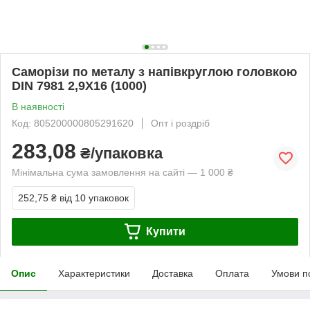
Саморізи по металу з напівкруглою головкою
DIN 7981 2,9Х16 (1000)
В наявності
Код: 805200000805291620
Опт і роздріб
283,08
₴/упаковка
Мінімальна сума замовлення на сайті — 1 000 ₴
252,75 ₴
від 10 упаковок
Купити
Опис
Характеристики
Доставка
Оплата
Умови п