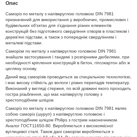
Опис
Саморіз по металу з напівкруглою головкою DIN 7981
призначений для використання у виробничих, промислових і
будівельних об'єктах для з'єднання різних елементів
конструкцій без підготовчого свердління отворів в пластикові і
дерев'яні підстави, а також з попереднім свердлінням і
металеві підстави.
Саморізи по металу з напівкруглою головкою DIN 7981
знайшли застосування і тандемі з розпірними дюбелями, при
необхідності кріплення конструкцій в бетон, гіпсокартон або ж
цегляну основу.
Даний вид саморізів проводиться за спеціальною технологією,
і має високу стійкість до вологи і різких перепадів температур.
Виконаний у вигляді стержня, по всій довжині якого проходить
гостра різьблення, що має напівкруглу головку з
хрестоподібним шліцом.
Саморіз по металу з напівкруглою головкою DIN 7981 являє
собою саморіз (шуруп) з напівкруглою головкою і
хрестоподібним шліцом Philips з гострим наконечником.
Аналог ГОСТ11650-80. Виробляються з високоякісної
вуглецевої сталі. Також дані саморізи виробляються з