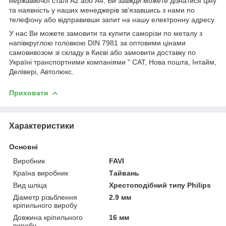
нержавіючої сталі А2 або А4, Ви завжди можете дізнатися ціну
та наявність у наших менеджерів зв'язавшись з нами по
телефону або відправивши запит на нашу електронну адресу.
У нас Ви можете замовити та купити саморізи по металу з
напівкруглою головкою DIN 7981 за оптовими цінами
самовивозом зі складу в Києві або замовити доставку по
Україні транспортними компаніями " САТ, Нова пошта, Інтайм,
Делівері, Автолюкс.
Приховати
Характеристики
Основні
Виробник
FAVI
Країна виробник
Тайвань
Вид шліца
Хрестоподібний типу Philips
Діаметр різьблення
2.9 мм
кріпильного виробу
Довжина кріпильного
16 мм
виробу