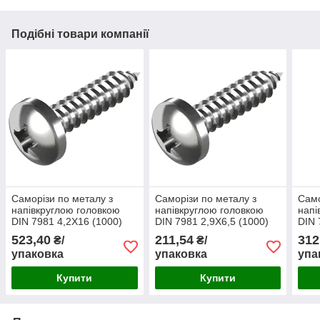
Подібні товари компанії
Саморізи по металу з
Саморізи по металу з
Само
напівкруглою головкою
напівкруглою головкою
напі
DIN 7981 4,2Х16 (1000)
DIN 7981 2,9Х6,5 (1000)
DIN 
уп)
523,40
211,54
312
₴/
₴/
упаковка
упаковка
упа
Купити
Купити