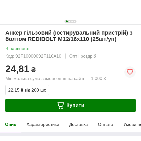
Анкер гільзовий (юстирувальний пристрій) з
болтом REDIBOLT М12/16x110 (25шт/уп)
В наявності
Код: 92F10000092F116A10
Опт і роздріб
24,81
₴
Мінімальна сума замовлення на сайті — 1 000 ₴
22,15 ₴
від 200 шт.
Купити
Опис
Характеристики
Доставка
Оплата
Умови п