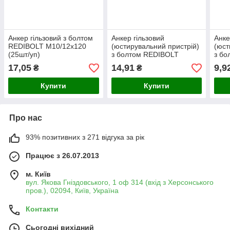
Анкер гільзовий з болтом
Анкер гільзовий
Анке
REDIBOLT М10/12x120
(юстирувальний пристрій)
(юст
(25шт/уп)
з болтом REDIBOLT
з б
М10/12x100 (60шт/уп)
М8/1
17,05
14,91
9,9
₴
₴
Купити
Купити
Про нас
93% позитивних з 271 відгука за рік
Працює з 26.07.2013
м. Київ
вул. Якова Гніздовського, 1 оф 314 (вхід з Херсонського
пров.), 02094, Київ, Україна
Контакти
Сьогодні вихідний