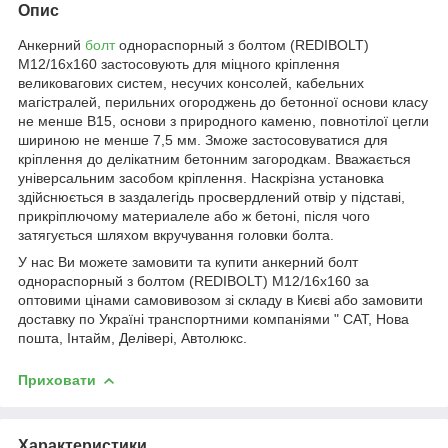
Опис
Анкерний
болт
однораспорный з болтом (REDIBOLT)
М12/16x160 застосовують для міцного кріплення
великовагових систем, несучих консолей, кабельних
магістралей, перильних огороджень до бетонної основи класу
не менше В15, основи з природного каменю, повнотілої цегли
шириною не менше 7,5 мм. Зможе застосовуватися для
кріплення до делікатним бетонним загородкам. Вважається
універсальним засобом кріплення. Наскрізна установка
здійснюється в заздалегідь просвердлений отвір у підставі,
прикріплючому материалеле або ж бетоні, після чого
затягується шляхом вкручування головки болта.
У нас Ви можете замовити та купити анкерний болт
однораспорный з болтом (REDIBOLT) М12/16x160 за
оптовими цінами самовивозом зі складу в Києві або замовити
доставку по Україні транспортними компаніями " САТ, Нова
пошта, Інтайм, Делівері, Автолюкс.
Приховати
Характеристики