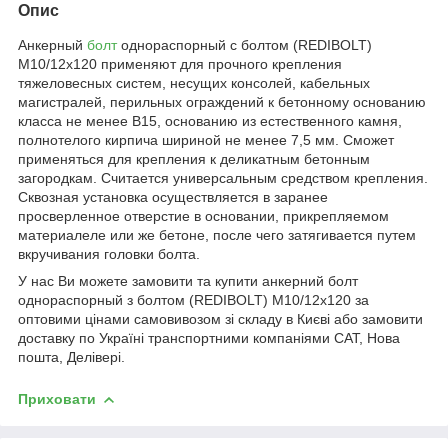
Опис
Анкерный
болт
однораспорный с болтом (REDIBOLT)
М10/12x120 применяют для прочного крепления
тяжеловесных систем, несущих консолей, кабельных
магистралей, перильных ограждений к бетонному основанию
класса не менее В15, основанию из естественного камня,
полнотелого кирпича шириной не менее 7,5 мм. Сможет
применяться для крепления к деликатным бетонным
загородкам. Считается универсальным средством крепления.
Сквозная установка осуществляется в заранее
просверленное отверстие в основании, прикрепляемом
материалеле или же бетоне, после чего затягивается путем
вкручивания головки болта.
У нас Ви можете замовити та купити анкерний болт
однораспорный з болтом (REDIBOLT) М10/12x120 за
оптовими цінами самовивозом зі складу в Києві або замовити
доставку по Україні транспортними компаніями САТ, Нова
пошта, Делівері.
Приховати