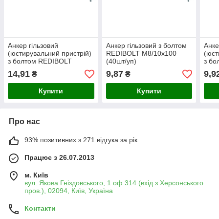
Анкер гільзовий
Анкер гільзовий з болтом
Анке
(юстирувальний пристрій)
REDIBOLT М8/10x100
(юст
з болтом REDIBOLT
(40шт/уп)
з б
М10/12x100 (60шт/уп)
М8/1
14,91
9,87
9,9
₴
₴
Купити
Купити
Про нас
93% позитивних з 271 відгука за рік
Працює з 26.07.2013
м. Київ
вул. Якова Гніздовського, 1 оф 314 (вхід з Херсонського
пров.), 02094, Київ, Україна
Контакти