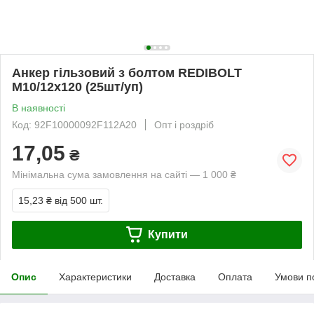
Анкер гільзовий з болтом REDIBOLT
М10/12x120 (25шт/уп)
В наявності
Код: 92F10000092F112A20
Опт і роздріб
17,05
₴
Мінімальна сума замовлення на сайті — 1 000 ₴
15,23 ₴
від 500 шт.
Купити
Опис
Характеристики
Доставка
Оплата
Умови п