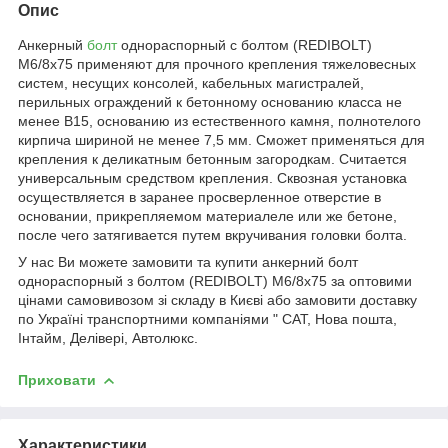
Опис
Анкерный
болт
однораспорный с болтом (REDIBOLT)
М6/8x75 применяют для прочного крепления тяжеловесных
систем, несущих консолей, кабельных магистралей,
перильных ограждений к бетонному основанию класса не
менее В15, основанию из естественного камня, полнотелого
кирпича шириной не менее 7,5 мм. Сможет применяться для
крепления к деликатным бетонным загородкам. Считается
универсальным средством крепления. Сквозная установка
осуществляется в заранее просверленное отверстие в
основании, прикрепляемом материалеле или же бетоне,
после чего затягивается путем вкручивания головки болта.
У нас Ви можете замовити та купити анкерний болт
однораспорный з болтом (REDIBOLT) М6/8x75 за оптовими
цінами самовивозом зі складу в Києві або замовити доставку
по Україні транспортними компаніями " САТ, Нова пошта,
Інтайм, Делівері, Автолюкс.
Приховати
Характеристики