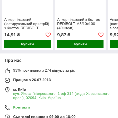
Анкер гільзовий
Анкер гільзовий з болтом
Анке
(юстирувальний пристрій)
REDIBOLT М8/10x100
(юст
з болтом REDIBOLT
(40шт/уп)
з б
М10/12x100 (60шт/уп)
М8/1
14,91
9,87
9,9
₴
₴
Купити
Купити
Про нас
93% позитивних з 274 відгуків за рік
Працює з 26.07.2013
м. Київ
вул. Якова Гніздовського, 1 оф 314 (вхід з Херсонського
пров.), 02094, Київ, Україна
Контакти
Сьогодні працює з 09:00 до 18:00