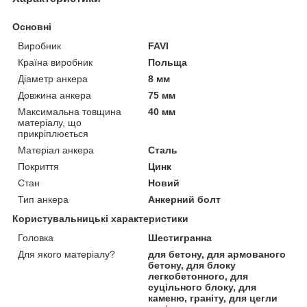
Основні
Виробник
FAVI
Країна виробник
Польща
Діаметр анкера
8 мм
Довжина анкера
75 мм
Максимальна товщина
40 мм
матеріалу, що
прикріплюється
Матеріал анкера
Сталь
Покриття
Цинк
Стан
Новий
Тип анкера
Анкерний болт
Користувальницькі характеристики
Головка
Шестигранна
Для якого матеріалу?
для бетону, для армованого
бетону, для блоку
легкобетонного, для
суцільного блоку, для
каменю, граніту, для цегли