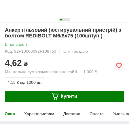
Анкер гільзовий (юстирувальний пристрій) з
болтом REDIBOLT М6/8x75 (100шт/уп )
В наявності
Код: 92F10000092F108750
Опт і роздріб
4,62
₴
Мінімальна сума замовлення на сайті — 1 000 ₴
4,13 ₴
від 1000 шт.
Купити
Опис
Характеристики
Доставка
Оплата
Умови п