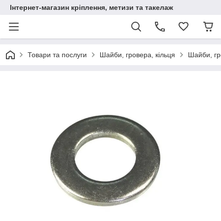
Інтернет-магазин кріплення, метизи та такелаж
Товари та послуги
Шайби, гровера, кільця
Шайби, г