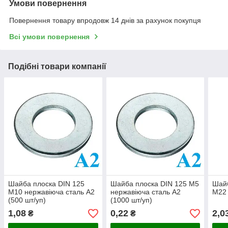
Умови повернення
Повернення товару впродовж 14 днів за рахунок покупця
Всі умови повернення
Подібні товари компанії
Шайба плоска DIN 125
Шайба плоска DIN 125 М5
Шайб
М10 нержавіюча сталь A2
нержавіюча сталь A2
М22 
(500 шт/уп)
(1000 шт/уп)
1,08
0,22
2,0
₴
₴