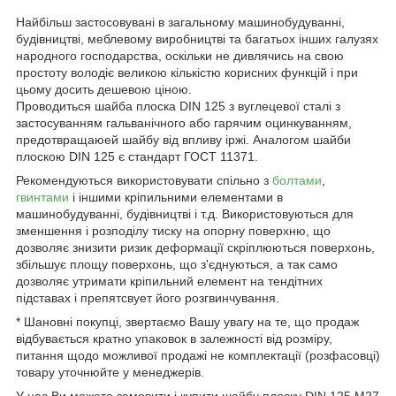
Найбільш застосовувані в загальному машинобудуванні,
будівництві, меблевому виробництві та багатьох інших галузях
народного господарства, оскільки не дивлячись на свою
простоту володіє великою кількістю корисних функцій і при
цьому досить дешевою ціною.
Проводиться шайба плоска DIN 125 з вуглецевої сталі з
застосуванням гальванічного або гарячим оцинкуванням,
предотвращаюей шайбу від впливу іржі. Аналогом шайби
плоскою DIN 125 є стандарт ГОСТ 11371.
Рекомендуються використовувати спільно з
болтами
,
гвинтами
і іншими кріпильними елементами в
машинобудуванні, будівництві і т.д. Використовуються для
зменшення і розподілу тиску на опорну поверхню, що
дозволяє знизити ризик деформації скріплюються поверхонь,
збільшує площу поверхонь, що з'єднуються, а так само
дозволяє утримати кріпильний елемент на тендітних
підставах і препятсвует його розгвинчування.
* Шановні покупці, звертаємо Вашу увагу на те, що продаж
відбувається кратно упаковок в залежності від розміру,
питання щодо можливої продажі не комплектації (розфасовці)
товару уточнюйте у менеджерів.
У нас Ви можете замовити і купити шайбу плоску DIN 125 М27