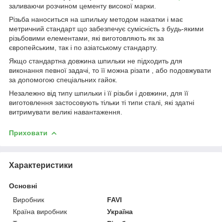
заливаючи розчином цементу високої марки.
Різьба наноситься на шпильку методом накатки і має
метричний стандарт що забезпечує сумісність з будь-якими
різьбовими елементами, які виготовляють як за
європейським, так і по азіатському стандарту.
Якщо стандартна довжина шпильки не підходить для
виконання певної задачі, то її можна різати , або подовжувати
за допомогою спеціальних гайок.
Незалежно від типу шпильки і її різьби і довжини, для її
виготовлення застосовують тільки ті типи сталі, які здатні
витримувати великі навантаження.
Приховати
Характеристики
Основні
Виробник
FAVI
Країна виробник
Україна