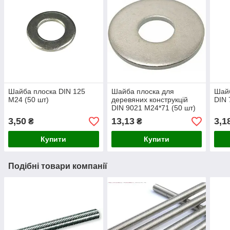
Шайба плоска DIN 125
Шайба плоска для
Шайб
М24 (50 шт)
деревяних конструкцій
DIN 
DIN 9021 М24*71 (50 шт)
3,50
13,13
3,1
₴
₴
Купити
Купити
Подібні товари компанії