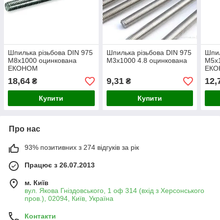
Шпилька різьбова DIN 975
Шпилька різьбова DIN 975
Шпил
М8х1000 оцинкована
М3х1000 4.8 оцинкована
М5х
ЕКОНОМ
ЕКО
18,64
9,31
12,
₴
₴
Купити
Купити
Про нас
93% позитивних з 274 відгуків за рік
Працює з 26.07.2013
м. Київ
вул. Якова Гніздовського, 1 оф 314 (вхід з Херсонського
пров.), 02094, Київ, Україна
Контакти