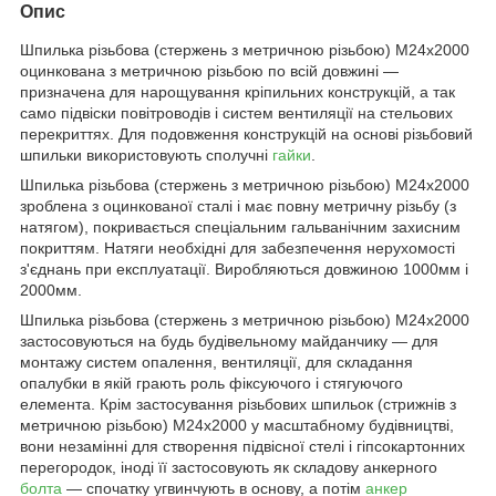
Опис
Шпилька різьбова (стержень з метричною різьбою) М24х2000
оцинкована з метричною різьбою по всій довжині ―
призначена для нарощування кріпильних конструкцій, а так
само підвіски повітроводів і систем вентиляції на стельових
перекриттях. Для подовження конструкцій на основі різьбовий
шпильки використовують сполучні
гайки
.
Шпилька різьбова (стержень з метричною різьбою) М24х2000
зроблена з оцинкованої сталі і має повну метричну різьбу (з
натягом), покривається спеціальним гальванічним захисним
покриттям. Натяги необхідні для забезпечення нерухомості
з'єднань при експлуатації. Виробляються довжиною 1000мм і
2000мм.
Шпилька різьбова (стержень з метричною різьбою) М24х2000
застосовуються на будь будівельному майданчику ― для
монтажу систем опалення, вентиляції, для складання
опалубки в якій грають роль фіксуючого і стягуючого
елемента. Крім застосування різьбових шпильок (стрижнів з
метричною різьбою) М24х2000 у масштабному будівництві,
вони незамінні для створення підвісної стелі і гіпсокартонних
перегородок, іноді її застосовують як складову анкерного
болта
― спочатку угвинчують в основу, а потім
анкер