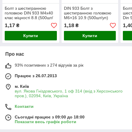
Болт з шестигранною
DIN 933 Болт з
Болт
головкою DIN 933 М4х40
шестигранною головкою
шест
клас міцності 8.8 (500шт/
М6×16 10.9 (500шт/уп)
Din 
уп)
уп)
1,17
1,18
1,4
₴
₴
Купити
Купити
Про нас
93% позитивних з 274 відгуків за рік
Працює з 26.07.2013
м. Київ
вул. Якова Гніздовського, 1 оф 314 (вхід з Херсонського
пров.), 02094, Київ, Україна
Контакти
Сьогодні працює з 09:00 до 18:00
Показати весь графік роботи