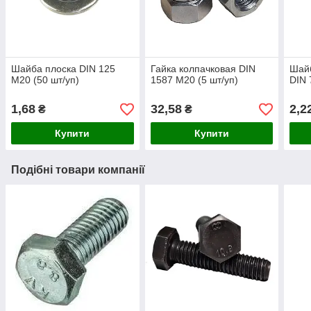
Шайба плоска DIN 125
Гайка колпачковая DIN
Шайб
М20 (50 шт/уп)
1587 М20 (5 шт/уп)
DIN 
1,68
32,58
2,2
₴
₴
Купити
Купити
Подібні товари компанії