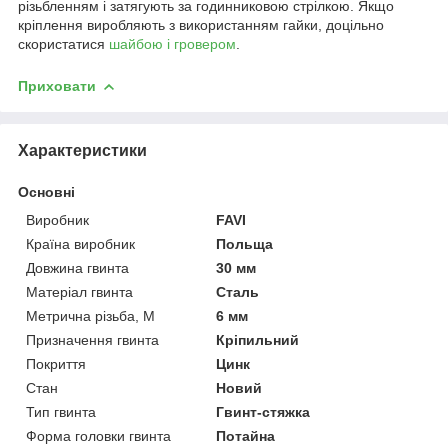
різьбленням і затягують за годинниковою стрілкою. Якщо
кріплення виробляють з використанням гайки, доцільно
скористатися
шайбою і гровером
.
Приховати
Характеристики
Основні
Виробник
FAVI
Країна виробник
Польща
Довжина гвинта
30 мм
Матеріал гвинта
Сталь
Метрична різьба, М
6 мм
Призначення гвинта
Кріпильний
Покриття
Цинк
Стан
Новий
Тип гвинта
Гвинт-стяжка
Форма головки гвинта
Потайна