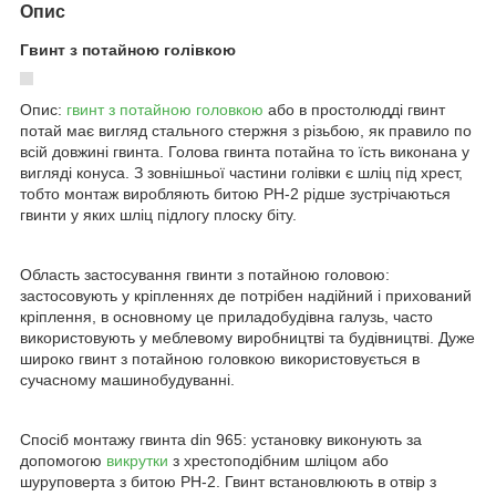
Опис
Гвинт з потайною голівкою
Опис:
гвинт з потайною головкою
або в простолюдді гвинт
потай має вигляд стального стержня з різьбою, як правило по
всій довжині гвинта. Голова гвинта потайна то їсть виконана у
вигляді конуса. З зовнішньої частини голівки є шліц під хрест,
тобто монтаж виробляють битою PH-2 рідше зустрічаються
гвинти у яких шліц підлогу плоску біту.
Область застосування гвинти з потайною головою:
застосовують у кріпленнях де потрібен надійний і прихований
кріплення, в основному це приладобудівна галузь, часто
використовують у меблевому виробництві та будівництві. Дуже
широко гвинт з потайною головкою використовується в
сучасному машинобудуванні.
Спосіб монтажу гвинта din 965: установку виконують за
допомогою
викрутки
з хрестоподібним шліцом або
шуруповерта з битою PH-2. Гвинт встановлюють в отвір з