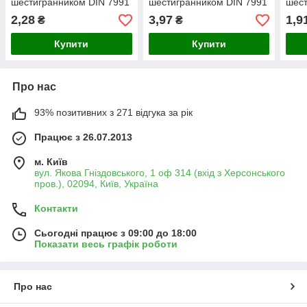
шестигранником DIN 7991
шестигранником DIN 7991
шест
М6×30 нержавіючий А2
М6×40 нержавіючий А2
М5×
2,28
3,97
1,9
₴
₴
(200 шт/уп)
(200 шт/уп)
(500
Купити
Купити
Про нас
93% позитивних з 271 відгука за рік
Працює з 26.07.2013
м. Київ
вул. Якова Гніздовського, 1 оф 314 (вхід з Херсонського
пров.), 02094, Київ, Україна
Контакти
Сьогодні працює з 09:00 до 18:00
Показати весь графік роботи
Про нас