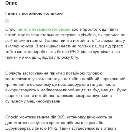
Опис
Гвинт з потайною голівкою
Опис:
гвинт з потайною головкою
або в простолюдді гвинт
потай має вигляд стального стержня з різьбою, як правило по
всій довжині гвинта. Голова гвинта потайна то їсть виконана у
вигляді конуса. З зовнішньої частини голівки є шліц під хрест,
тобто монтаж виробляють битою PH-2 рідше зустрічаються
гвинти у яких шліц підлогу плоску біту.
Область застосування гвинти з потайною головою:
застосовують у кріпленнях де потрібен надійний і прихований
кріплення, в основному це приладобудівна галузь, часто
використовують у меблевому виробництві та будівництві. Дуже
широко гвинт з потайною головкою використовується в
сучасному машинобудуванні.
Спосіб монтажу гвинта din 965: установку виконують за
допомогою викрутки з хрестоподібним шліцом або
шуруповерта з битою PH-2. Гвинт встановлюють в отвір з