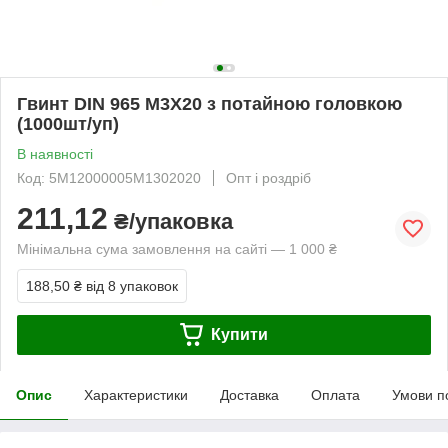
Гвинт DIN 965 М3Х20 з потайною головкою
(1000шт/уп)
В наявності
Код: 5M12000005M1302020
Опт і роздріб
211,12
₴/упаковка
Мінімальна сума замовлення на сайті — 1 000 ₴
188,50 ₴
від 8 упаковок
Купити
Опис
Характеристики
Доставка
Оплата
Умови п