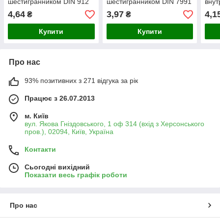
шестигранником DIN 912
шестигранником DIN 7991
внут
М8х60 8.8 без покриття
М6×40 нержавіючий А2
шест
4,64
3,97
4,1
₴
₴
(1000 шт/уп)
(200 шт/уп)
шт/у
Купити
Купити
Про нас
93% позитивних з 271 відгука за рік
Працює з 26.07.2013
м. Київ
вул. Якова Гніздовського, 1 оф 314 (вхід з Херсонського
пров.), 02094, Київ, Україна
Контакти
Сьогодні вихідний
Показати весь графік роботи
Про нас