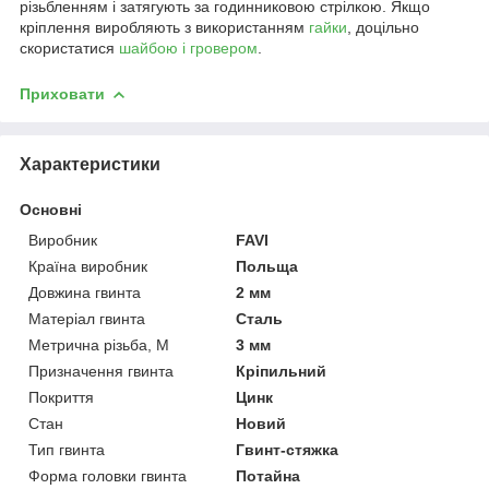
різьбленням і затягують за годинниковою стрілкою. Якщо
кріплення виробляють з використанням
гайки
, доцільно
скористатися
шайбою і гровером
.
Приховати
Характеристики
Основні
Виробник
FAVI
Країна виробник
Польща
Довжина гвинта
2 мм
Матеріал гвинта
Сталь
Метрична різьба, М
3 мм
Призначення гвинта
Кріпильний
Покриття
Цинк
Стан
Новий
Тип гвинта
Гвинт-стяжка
Форма головки гвинта
Потайна