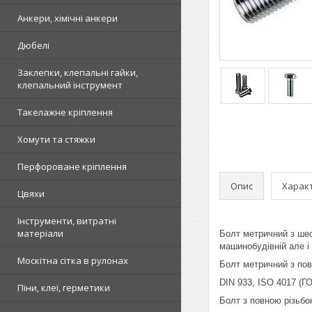
Анкери, хімічні анкери
Дюбелі
Заклепки, клепальні гайки,
клепальний інструмент
Такелажне кріплення
Хомути та стяжки
Перфороване кріплення
Опис
Харак
Цвяхи
Інструменти, витратні
матеріали
Болт метричний з шес
машинобудівній але і 
Москітна сітка в рулонах
Болт метричний з повн
DIN 933, ISO 4017 (ГО
Піни, клеї, герметики
Болт з повною різьбо