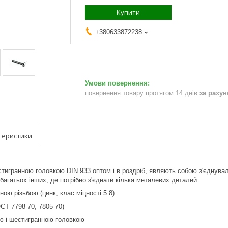
Купити
+380633872238
повернення товару протягом 14 днів
за раху
теристики
тигранною головкою DIN 933 оптом і в роздріб, являють собою з'єднувал
багатьох інших, де потрібно з'єднати кілька металевих деталей.
ою різьбою (цинк, клас міцності 5.8)
СТ 7798-70, 7805-70)
ю і шестигранною головкою