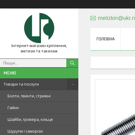
metizkin@ukr.n
ГОЛОВНА
Інтернет-магазин кріплення,
метизи та такелаж
Товари та послуги
Болти, гвинти, стрижні
Гайки
Шайби, гровера, кільця
Шурупи і саморізи