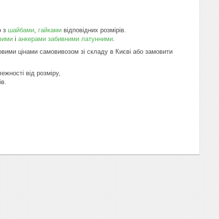
о з
шайбами
,
гайками
відповідних розмірів.
вими
і
анкерами забивними латунними
.
овими цінами самовивозом зі складу в Києві або замовити
ежності від розміру,
в.