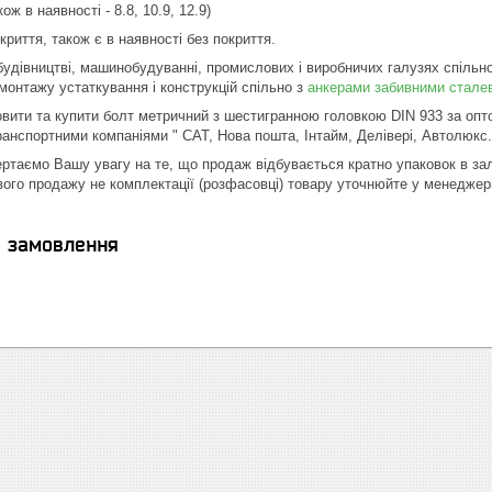
кож в наявності - 8.8, 10.9, 12.9)
криття, також є в наявності без покриття.
удівництві, машинобудуванні, промислових і виробничих галузях спільн
монтажу устаткування і конструкцій спільно з
анкерами забивними стале
вити та купити болт метричний з шестигранною головкою DIN 933 за опт
транспортними компаніями " САТ, Нова пошта, Інтайм, Делівері, Автолюкс.
вертаємо Вашу увагу на те, що продаж відбувається кратно упаковок в зал
го продажу не комплектації (розфасовці) товару уточнюйте у менеджері
я замовлення