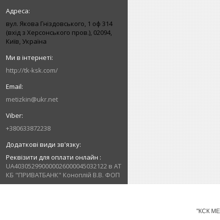
вул. Якова Гніздовського, 1 оф 314
(вхід з Херсонського пров.), 02094,
Київ, Україна
http://tk-ksk.com/
metizkin@ukr.net
+380633872238
Реквізити для оплати онлайн
UA403052990000026000045032122 в АТ
КБ "ПРИВАТБАНК" Коноплій В.В. ФОП