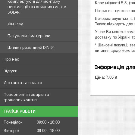
Комплектуючі для монтажу
Клас міцності 5.8, (та
вентиляції та сонячних систем
Покриття - цинкове по
SOLAR
Використовуються в б
Дім і сад
Також підходять для 
У нас Ви можете замо
Пакувальні матеріали
доставку по Україні 
* Шановні покупці, з
Шплінт розвідний DIN 94
питання щодо можливо
Про нас
Інформація дл
Відгуки
Ціна:
7,05 ₴
Доставка та оплата
Повернення товарів та
грошових коштів
ГРАФІК РОБОТИ
Понеділок
09:00
18:00
Вівторок
09:00
18:00