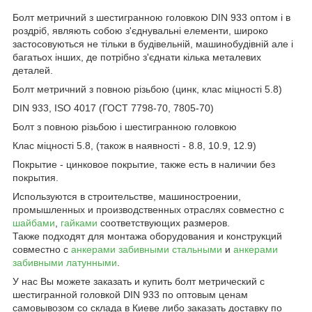
Болт метричний з шестигранною головкою DIN 933 оптом і в
роздріб, являють собою з'єднувальні елементи, широко
застосовуються не тільки в будівельній, машинобудівній але і
багатьох інших, де потрібно з'єднати кілька металевих
деталей.
Болт метричний з повною різьбою (цинк, клас міцності 5.8)
DIN 933, ISO 4017 (ГОСТ 7798-70, 7805-70)
Болт з повною різьбою і шестигранною головкою
Клас міцності 5.8, (також в наявності - 8.8, 10.9, 12.9)
Покрытие - цинковое покрытие, также есть в наличии без
покрытия.
Используются в строительстве, машиностроении,
промышленных и производственных отраслях совместно с
шайбами
,
гайками
соответствующих размеров.
Также подходят для монтажа оборудования и конструкций
совместно с
анкерами забивными стальными
и
анкерами
забивными латунными
.
У нас Вы можете заказать и купить болт метрический с
шестигранной головкой DIN 933 по оптовым ценам
самовывозом со склада в Киеве либо заказать доставку по