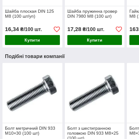
Шайба плоская DIN 125
Шайба пружинна гровер
Гайк
М8 (100 шт/уп)
DIN 7980 М8 (100 шт)
М8 (
16,34
17,28
163
₴/100 шт.
₴/100 шт.
Купити
Купити
Подібні товари компанії
Болт метричний DIN 933
Болт з шестигранною
Болт
М10×30 (100 шт)
головкою DIN 933 М8×25
М8×3
(100 шт)