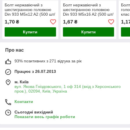
Болт нержавіючий з
Болт нержавіючий з
Болт
шестигранною головкою
шестигранною головкою
голо
Din 933 M5x12 A2 (500 шт/
Din 933 M5x16 A2 (500 шт/
клас
уп)
уп)
уп)
1,70
1,67
1,1
₴
₴
Купити
Купити
Про нас
93% позитивних з 271 відгука за рік
Працює з 26.07.2013
м. Київ
вул. Якова Гніздовського, 1 оф 314 (вхід з Херсонського
пров.), 02094, Київ, Україна
Контакти
Сьогодні вихідний
Показати весь графік роботи