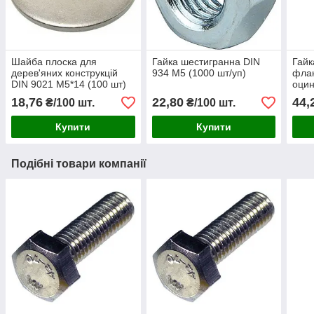
Шайба плоска для
Гайка шестигранна DIN
Гайк
дерев'яних конструкцій
934 М5 (1000 шт/уп)
фла
DIN 9021 М5*14 (100 шт)
оцин
18,76
22,80
44,
₴/100 шт.
₴/100 шт.
Купити
Купити
Подібні товари компанії