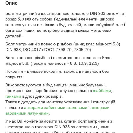
Опис
Болт метричний з шестигранною головкою DIN 933 оптом і в
роздріб, являють собою з'єднувальні елементи, широко
застосовуються не тільки в будівельній, машинобудівній але і
багатьох інших, де потрібно з'єднати кілька металевих
деталей.
Болт метричний з повною різьбою (цинк, клас міцності 5.8)
DIN 933, ISO 4017 (ГОСТ 7798-70, 7805-70)
Болт з повною різьбою і шестигранною головкою Клас
міцності 5.8, (також в наявності - 8.8, 10.9, 12.9)
Покриття - цинкове покриття, також є в наявності без
покриття.
Використовуються в будівництві, машинобудуванні,
промислових і виробничих галузях спільно з
шайбами
,
гайками
відповідних розмірів.
Також підходять для монтажу устаткування і конструкцій
спільно з
анкерами забивними сталевими
і
анкерами
забивними латунними
.
У нас Ви можете замовити та купити болт метричний з
шестигранною головкою DIN 933 за оптовими цінами
самовивозом зі складу в Києві або замовити доставку по