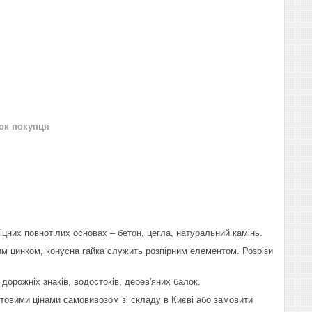
нок покупця
цних повнотілих основах – бетон, цегла, натуральний камінь.
им цинком, конусна гайка служить розпірним елементом. Розрізи
дорожніх знаків, водостоків, дерев'яних балок.
птовими цінами самовивозом зі складу в Києві або замовити