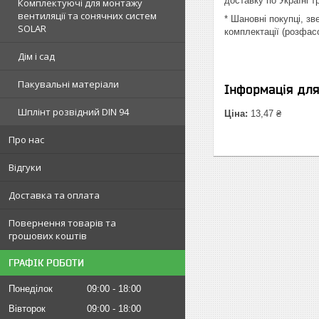
доставку по Україні 
Комплектуючі для монтажу
вентиляції та сонячних систем
* Шановні покупці, з
SOLAR
комплектації (розфас
Дім і сад
Пакувальні матеріали
Інформація дл
Шплінт розвідний DIN 94
Ціна:
13,47 ₴
Про нас
Відгуки
Доставка та оплата
Повернення товарів та
грошових коштів
ГРАФІК РОБОТИ
Понеділок
09:00
18:00
Вівторок
09:00
18:00