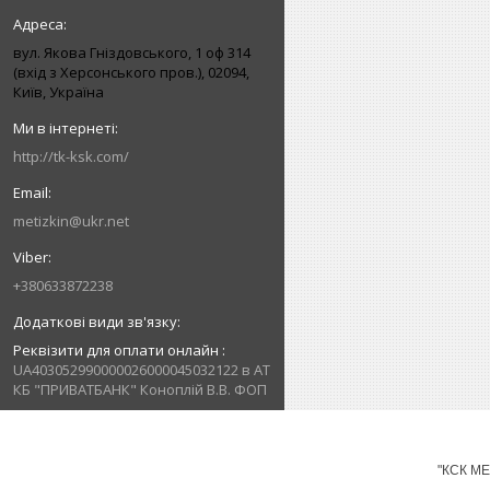
вул. Якова Гніздовського, 1 оф 314
(вхід з Херсонського пров.), 02094,
Київ, Україна
http://tk-ksk.com/
metizkin@ukr.net
+380633872238
Реквізити для оплати онлайн
UA403052990000026000045032122 в АТ
КБ "ПРИВАТБАНК" Коноплій В.В. ФОП