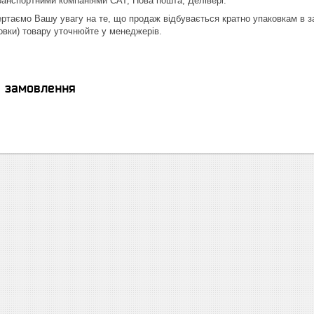
транспортними компаніями САТ, Нова пошта, Делівері.
вертаємо Вашу увагу на те, що продаж відбувається кратно упаковкам в 
овки) товару уточнюйте у менеджерів.
я замовлення