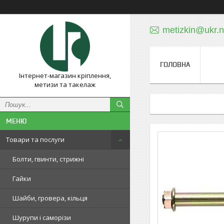
metizkin@ukr.n
ГОЛОВНА
Інтернет-магазин кріплення,
метизи та такелаж
Товари та послуги
Болти, гвинти, стрижні
Гайки
Шайби, гровера, кільця
Шурупи і саморізи