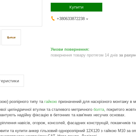
Купити
+380633872238
повернення товару протягом 14 днів
за раху
теристики
зою) розпірного типу та
гайкою
призначений для наскрізного монтажу в мі
евої циліндричної втулки та сталевого метричного
болта
, покритого жовт
арантують надійну фіксацію в бетонних та кам'яних несучих основах.
іплення навісів, огорож, консолей, фасадних конструкцій, покажчиків та 
вити та купити анкер гільзовий однорозпірний 12Х120 з гайкою М10 за о