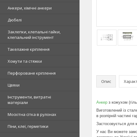
Анкери, хімічні анкери
Дюбелі
Заклепки, клепальні гайки,
клепальний інструмент
Такелажне кріплення
Хомути та стяжки
Перфороване кріплення
Опис
Харак
Цвяхи
Інструменти, витратні
матеріали
Анкер
з кожухом (гіль
Виготовлений із стал
Москітна сітка в рулонах
в розпірній частині г
Застосовується для кр
Піни, клеї, герметики
У нас Ви можете замо