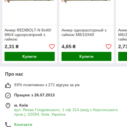
Анкер REDIBOLT-N 8х40/
Анкер однораспорный з
Анке
М6/4 однорозпірний з
гайкою М8/10Х40
М6/2
гайкою
гайк
2,31
4,65
2,7
₴
₴
Купити
Купити
Про нас
93% позитивних з 271 відгука за рік
Працює з 26.07.2013
м. Київ
вул. Якова Гніздовського, 1 оф 314 (вхід з Херсонського
пров.), 02094, Київ, Україна
Контакти