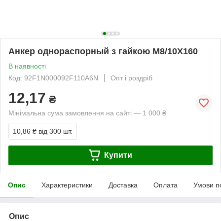
Анкер однораспорный з гайкою М8/10Х160
В наявності
Код: 92F1N000092F110A6N
Опт і роздріб
12,17
₴
Мінімальна сума замовлення на сайті — 1 000 ₴
10,86 ₴
від 300 шт.
Купити
Опис
Характеристики
Доставка
Оплата
Умови п
Опис