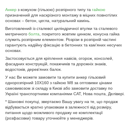
Анкер
з кожухом (гільзою) розпірного типу та
гайкою
призначений для наскрізного монтажу в міцних повнотілих
основах – бетон, цегла, натуральний камінь.
Виготовлений із сталевої циліндричної втулки та сталевого
метричного
болта
, покритого жовтим цинком, конусна гайка
служить розпірним елементом. Розрізи в розпірній частині
гарантують надійну фіксацію в бетонних та кам'яних несучих
основах.
Застосовується для кріплення навісів, огорож, консолей,
фасадних конструкцій, покажчиків та дорожніх знаків,
водостоків, дерев'яних балок.
У нас Ви можете замовити та купити анкер гільзовий
однорозпірний 10Х160 з гайкою М8 за оптовими цінами
самовивозом зі складу в Києві або замовити доставку по
Україні транспортними компаніями САТ, Нова пошта, Делівері.
* Шановні покупці, звертаємо Вашу увагу на те, що продаж
відбувається кратно упаковкам в залежності від розміру,
питання щодо можливого продажу не комплектації
(розфасовки) товару уточнюйте у менеджерів.