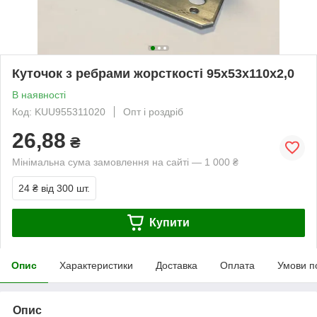
Куточок з ребрами жорсткості 95х53х110х2,0
В наявності
Код: KUU955311020
Опт і роздріб
26,88
₴
Мінімальна сума замовлення на сайті — 1 000 ₴
24 ₴
від 300 шт.
Купити
Опис
Характеристики
Доставка
Оплата
Умови п
Опис