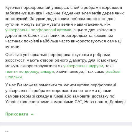
Куточок перфорований універсальний з ребрами жорсткості
забезпечує швидке і надійне з'єднання елементів дерев'яних
конструкцій. Завдяки додатковим ребрам жорсткості дані
куточки можуть витримувати великі навантаження, ніж
універсальні перфоровані куточки
, з цього для кріплення
дерев'яних балок в стінових перегородках та кроквяних
частинах покрівлі найбільш часто використовуються саме ці
куточки.
Оскільки універсальні перфоровані куточки з ребрами
жорсткості мають отвори різного діаметру, для їх монтажу
можуть використовуватися як
універсальні шурупи
, так і
гвинти по дереву
,
анкери
, хімічні анкери, і так само
різьбові
шпильки
.
У нас Ви можете замовити та купити кутики перфоровані
універсальні з ребрами жорсткості за оптовими цінами
самовивозом зі складу в Києві або замовити доставку по
Україні транспортними компаніями САТ, Нова пошта, Делівері.
Приховати