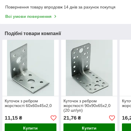
Повернення товару впродовж 14 днів за рахунок покупця
Всі умови повернення
Подібні товари компанії
Куточок з ребром
Куточок з ребром
Куто
жорсткості 60х60х45х2,0
жорсткості 90х90х65х2,0
жорс
(20 шт/уп)
11,15
21,76
16,
₴
₴
Купити
Купити