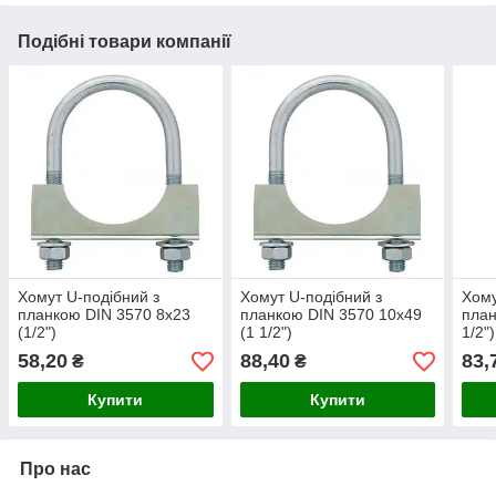
Подібні товари компанії
Хомут U-подібний з
Хомут U-подібний з
Хому
планкою DIN 3570 8x23
планкою DIN 3570 10x49
план
(1/2")
(1 1/2")
1/2")
58,20
88,40
83,
₴
₴
Купити
Купити
Про нас