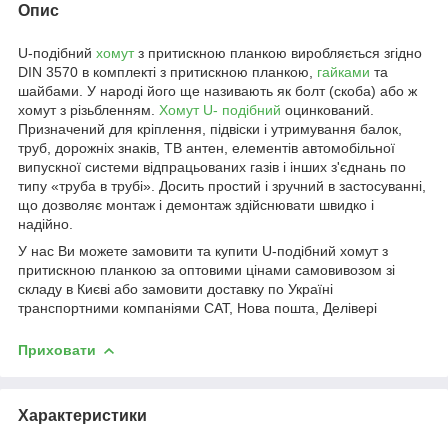
Опис
U-подібний
хомут
з притискною планкою виробляється згідно
DIN 3570 в комплекті з притискною планкою,
гайками
та
шайбами. У народі його ще називають як болт (скоба) або ж
хомут з різьбленням.
Хомут U- подібний
оцинкований.
Призначений для кріплення, підвіски і утримування балок,
труб, дорожніх знаків, ТВ антен, елементів автомобільної
випускної системи відпрацьованих газів і інших з'єднань по
типу «труба в трубі». Досить простий і зручний в застосуванні,
що дозволяє монтаж і демонтаж здійснювати швидко і
надійно.
У нас Ви можете замовити та купити U-подібний хомут з
притискною планкою за оптовими цінами самовивозом зі
складу в Києві або замовити доставку по Україні
транспортними компаніями САТ, Нова пошта, Делівері
Приховати
Характеристики