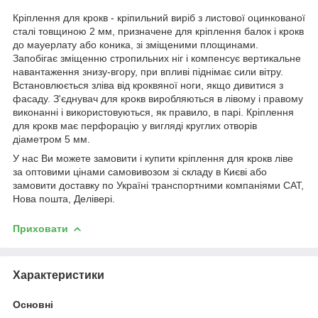
Кріплення для крокв - кріпильний виріб з листової оцинкованої
сталі товщиною 2 мм, призначене для кріплення балок і крокв
до мауерлату або коника, зі зміщеними площинами.
Запобігає зміщенню стропильних ніг і компенсує вертикальне
навантаження знизу-вгору, при впливі піднімає сили вітру.
Встановлюється зліва від кроквяної ноги, якщо дивитися з
фасаду. З'єднувач для крокв виробляються в лівому і правому
виконанні і використовуються, як правило, в парі. Кріплення
для крокв має перфорацію у вигляді круглих отворів
діаметром 5 мм.
У нас Ви можете замовити і купити кріплення для крокв ліве
за оптовими цінами самовивозом зі складу в Києві або
замовити доставку по Україні транспортними компаніями САТ,
Нова пошта, Делівері.
Приховати
Характеристики
Основні