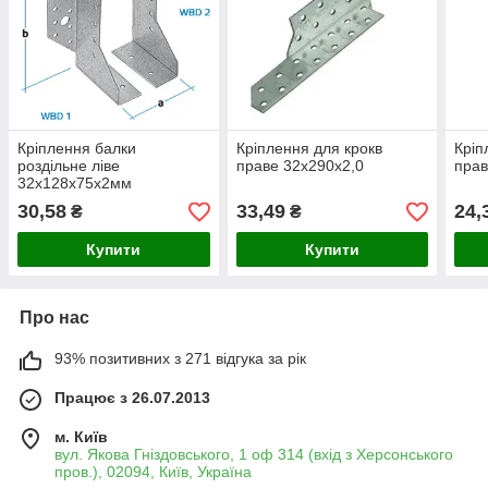
Кріплення балки
Кріплення для крокв
Кріп
роздільне ліве
праве 32х290х2,0
прав
32х128х75х2мм
30,58
33,49
24,
₴
₴
Купити
Купити
Про нас
93% позитивних з 271 відгука за рік
Працює з 26.07.2013
м. Київ
вул. Якова Гніздовського, 1 оф 314 (вхід з Херсонського
пров.), 02094, Київ, Україна