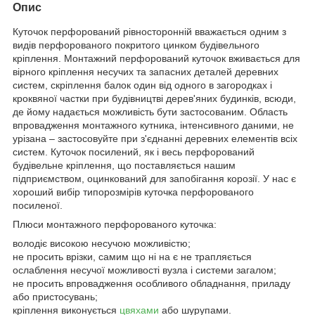
Опис
Куточок перфорований рівносторонній вважається одним з
видів перфорованого покритого цинком будівельного
кріплення. Монтажний перфорований куточок вживається для
вірного кріплення несучих та запасних деталей деревних
систем, скріплення балок один від одного в загородках і
кроквяної частки при будівництві дерев'яних будинків, всюди,
де йому надається можливість бути застосованим. Область
впровадження монтажного кутника, інтенсивного даними, не
урізана – застосовуйте при з'єднанні деревних елементів всіх
систем. Куточок посилений, як і весь перфорований
будівельне кріплення, що поставляється нашим
підприємством, оцинкований для запобігання корозії. У нас є
хороший вибір типорозмірів куточка перфорованого
посиленої.
Плюси монтажного перфорованого куточка:
володіє високою несучою можливістю;
не просить врізки, самим що ні на є не трапляється
ослаблення несучої можливості вузла і системи загалом;
не просить впровадження особливого обладнання, приладу
або пристосувань;
кріплення виконується
цвяхами
або шурупами.