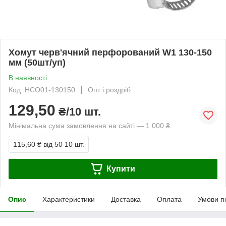
Хомут черв'ячний перфорований W1 130-150
мм (50шт/уп)
В наявності
Код: HCО01-130150
Опт і роздріб
129,50
₴/10 шт.
Мінімальна сума замовлення на сайті — 1 000 ₴
115,60 ₴
від 50 10 шт.
Купити
Опис
Характеристики
Доставка
Оплата
Умови п