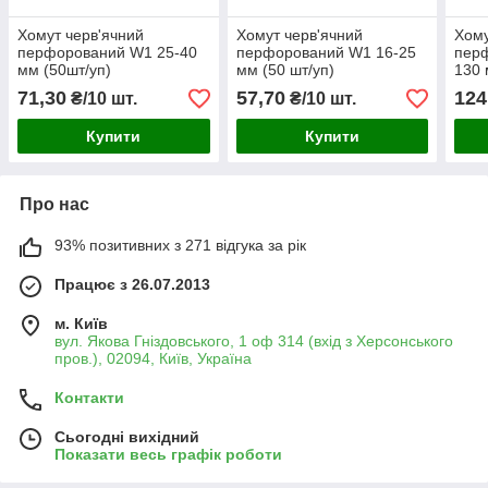
Хомут черв'ячний
Хомут черв'ячний
Хому
перфорований W1 25-40
перфорований W1 16-25
пер
мм (50шт/уп)
мм (50 шт/уп)
130 
71,30
57,70
124
₴/10 шт.
₴/10 шт.
Купити
Купити
Про нас
93% позитивних з 271 відгука за рік
Працює з 26.07.2013
м. Київ
вул. Якова Гніздовського, 1 оф 314 (вхід з Херсонського
пров.), 02094, Київ, Україна
Контакти
Сьогодні вихідний
Показати весь графік роботи