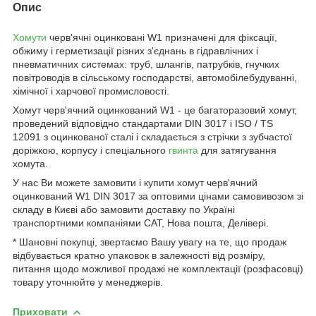
Опис
Хомути
черв'ячні оцинковані W1 призначені для фіксації,
обжиму і герметизації різних з'єднань в гідравлічних і
пневматичних системах: труб, шлангів, патрубків, гнучких
повітроводів в сільському господарстві, автомобілебудуванні,
хімічної і харчової промисловості.
Хомут черв'ячний оцинкований W1 - це багаторазовий хомут,
проведений відповідно стандартами DIN 3017 і ISO / TS
12091 з оцинкованої сталі і складається з стрічки з зубчастої
доріжкою, корпусу і спеціального
гвинта
для затягування
хомута.
У нас Ви можете замовити і купити хомут черв'ячний
оцинкований W1 DIN 3017 за оптовими цінами самовивозом зі
складу в Києві або замовити доставку по Україні
транспортними компаніями САТ, Нова пошта, Делівері.
* Шановні покупці, звертаємо Вашу увагу на те, що продаж
відбувається кратно упаковок в залежності від розміру,
питання щодо можливої продажі не комплектації (розфасовці)
товару уточнюйте у менеджерів.
Приховати