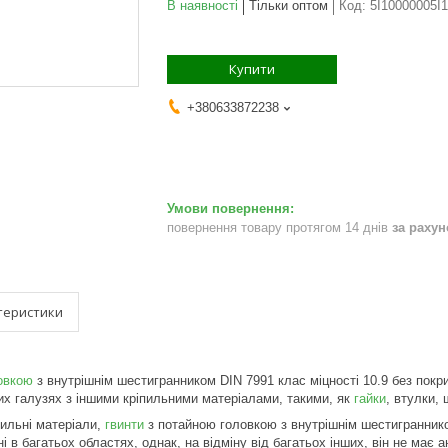
В наявності
Тільки оптом
Код:
5I10000005I
Купити
+380633872238
повернення товару протягом 14 днів
за раху
теристики
овкою
з внутрішнім шестигранником DIN 7991 клас міцності 10.9 без покри
их галузях з іншими кріпильними матеріалами, такими, як
гайки
, втулки,
іпильні матеріали,
гвинти
з потайною головкою з внутрішнім шестигранником
ні в багатьох областях, однак, на відміну від багатьох інших, він не має а