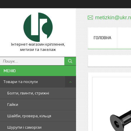
metizkin@ukr.n
ГОЛОВНА
Інтернет-магазин кріплення,
метизи та такелаж
Товари та послуги
Болти, гвинти, стрижні
Гайки
Шайби, гровера, кільця
Шурупи і саморізи