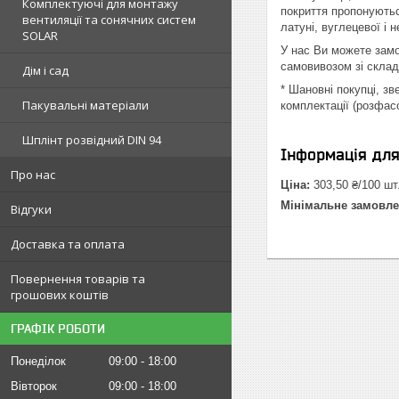
Комплектуючі для монтажу
покриття пропонуютьс
вентиляції та сонячних систем
латуні, вуглецевої і 
SOLAR
У нас Ви можете замо
самовивозом зі склад
Дім і сад
* Шановні покупці, з
Пакувальні матеріали
комплектації (розфас
Шплінт розвідний DIN 94
Інформація дл
Про нас
Ціна:
303,50 ₴/100 шт
Мінімальне замовле
Відгуки
Доставка та оплата
Повернення товарів та
грошових коштів
ГРАФІК РОБОТИ
Понеділок
09:00
18:00
Вівторок
09:00
18:00