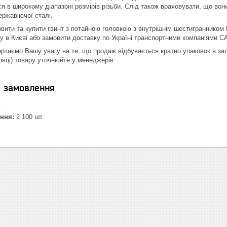
я в широкому діапазоні розмірів різьби. Слід також враховувати, що вони
нержавіючої сталі.
вити та купити гвинт з потайною головкою з внутрішнім шестигранником D
у в Києві або замовити доставку по Україні транспортними компаніями СА
вертаємо Вашу увагу на те, що продаж відбувається кратно упаковок в з
овці) товару уточнюйте у менеджерів.
я замовлення
.
ння:
2 100 шт.