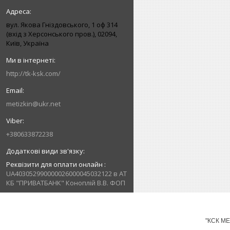
вул. Якова Гніздовського, 1 оф 314
(вхід з Херсонського пров.), 02094,
Київ, Україна
http://tk-ksk.com/
metizkin@ukr.net
+380633872238
Реквізити для оплати онлайн
UA403052990000026000045032122 в АТ
КБ "ПРИВАТБАНК" Коноплій В.В. ФОП