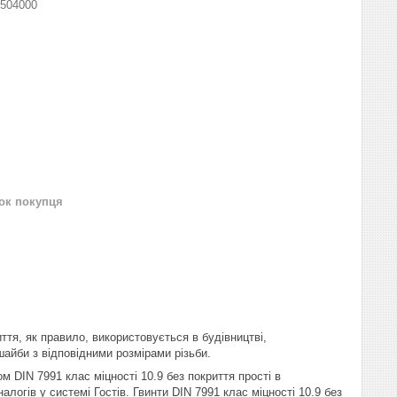
1504000
нок покупця
ття, як правило, використовується в будівництві,
 шайби з відповідними розмірами різьби.
 DIN 7991 клас міцності 10.9 без покриття прості в
налогів у системі Гостів. Гвинти DIN 7991 клас міцності 10.9 без