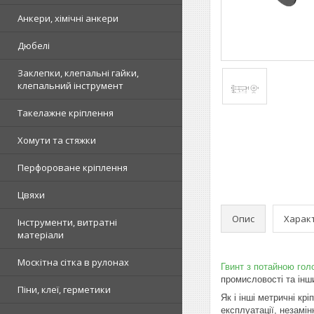
Анкери, хімічні анкери
Дюбелі
Заклепки, клепальні гайки,
клепальний інструмент
Такелажне кріплення
Хомути та стяжки
Перфороване кріплення
Цвяхи
Опис
Харак
Інструменти, витратні
матеріали
Москітна сітка в рулонах
Гвинт з потайною гол
промисловості та інш
Піни, клеї, герметики
Як і інші метричні кр
експлуатації, незамін