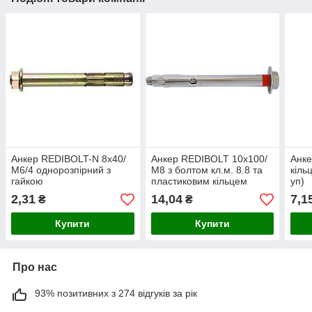
Анкер REDIBOLT-N 8х40/
Анкер REDIBOLT 10х100/
Анке
М6/4 однорозпірний з
М8 з болтом кл.м. 8.8 та
кіль
гайкою
пластиковим кільцем
уп)
оцинкований (100 шт/уп)
2,31
14,04
7,1
₴
₴
Купити
Купити
Про нас
93% позитивних з 274 відгуків за рік