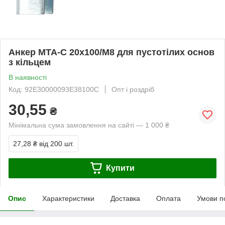
Анкер MTA-С 20х100/М8 для пустотілих основ
з кільцем
В наявності
Код: 92E30000093E38100C
Опт і роздріб
30,55
₴
Мінімальна сума замовлення на сайті — 1 000 ₴
27,28 ₴
від 200 шт.
Купити
Опис
Характеристики
Доставка
Оплата
Умови п