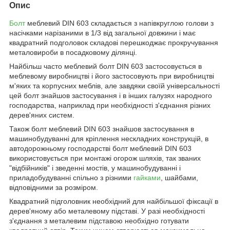
Опис
Болт
меблевий DIN 603 складається з напівкруглою голови з
насічками нарізаними в 1/3 від загальної довжини і має
квадратний подголовок складові перешкоджає прокручування
металовироби в посадковому ділянці.
Найбільш часто меблевий болт DIN 603 застосовується в
меблевому виробництві і його застосовують при виробництві
м'яких та корпусних меблів, але завдяки своїй універсальності
цей болт знайшов застосування і в інших галузях народного
господарства, наприклад при необхідності з'єднання різних
дерев'яних систем.
Також болт меблевий DIN 603 знайшов застосування в
машинобудуванні для кріплення нескладних конструкцій, в
автодорожньому господарстві болт меблевий DIN 603
використовується при монтажі огорож шляхів, так званих
"відбійників" і зведенні мостів, у машинобудуванні і
приладобудуванні спільно з різними
гайками
, шайбами,
відповідними за розміром.
Квадратний підголовник необхідний для найбільшої фіксації в
дерев'яному або металевому підставі. У разі необхідності
з'єднання з металевим підставою необхідно готувати