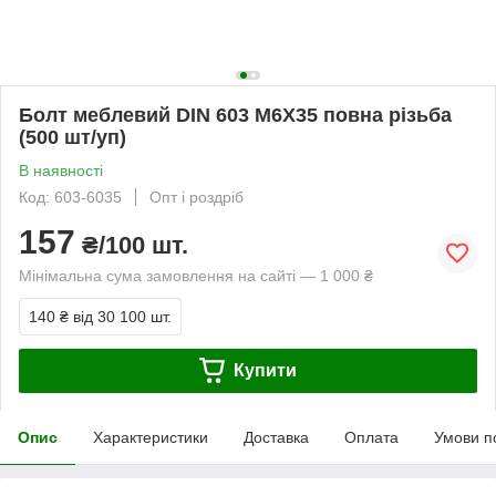
Болт меблевий DIN 603 М6Х35 повна різьба
(500 шт/уп)
В наявності
Код: 603-6035
Опт і роздріб
157
₴/100 шт.
Мінімальна сума замовлення на сайті — 1 000 ₴
140 ₴
від 30 100 шт.
Купити
Опис
Характеристики
Доставка
Оплата
Умови п