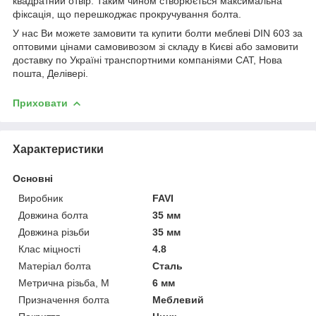
квадратний отвір. Таким чином створюється максимальна
фіксація, що перешкоджає прокручування болта.
У нас Ви можете замовити та купити болти меблеві DIN 603 за
оптовими цінами самовивозом зі складу в Києві або замовити
доставку по Україні транспортними компаніями САТ, Нова
пошта, Делівері.
Приховати
Характеристики
Основні
Виробник
FAVI
Довжина болта
35 мм
Довжина різьби
35 мм
Клас міцності
4.8
Матеріал болта
Сталь
Метрична різьба, М
6 мм
Призначення болта
Меблевий