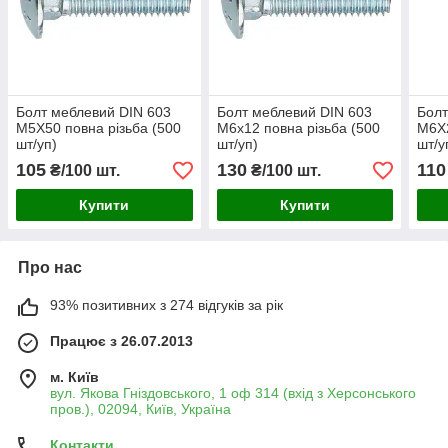
Болт меблевий DIN 603
Болт меблевий DIN 603
Болт
М5Х50 повна різьба (500
М6х12 повна різьба (500
М6Х2
шт/уп)
шт/уп)
шт/у
105
130
110
₴/100 шт.
₴/100 шт.
Купити
Купити
Про нас
93% позитивних з 274 відгуків за рік
Працює з 26.07.2013
м. Київ
вул. Якова Гніздовського, 1 оф 314 (вхід з Херсонського
пров.), 02094, Київ, Україна
Контакти