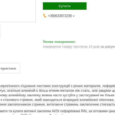
Купити
+380633872238
повернення товару протягом 14 днів
за раху
теристики
ероз'ємного з'єднання листових конструкцій з різних матеріалів, пофарб
лук, оскільки алюміній є більш м'яким металом ніж сталь, але завдяки 
 чому алюмінієву заклепку можна часто зустріти у застосуванні не тільк
з сталевого стрижня, який знаходиться всередині алюмінієвої оболонк
ння заклепочником стрижня, витягаючи стрижень заклепочник стискається
вити та купити витяжні заклепки Al/
St пофарбовані RAL
за оптовими ціна