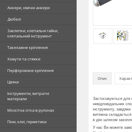
Анкери, хімічні анкери
Дюбелі
Заклепки, клепальні гайки,
клепальний інструмент
Такелажне кріплення
Хомути та стяжки
Перфороване кріплення
Опис
Харак
Цвяхи
Інструменти, витратні
матеріали
Застосовуються для н
невідповідальних спо
інструменту, завдяки
Москітна сітка в рулонах
витяжна складається 
в дію шляхом захопле
Піни, клеї, герметики
У нас Ви можете замо