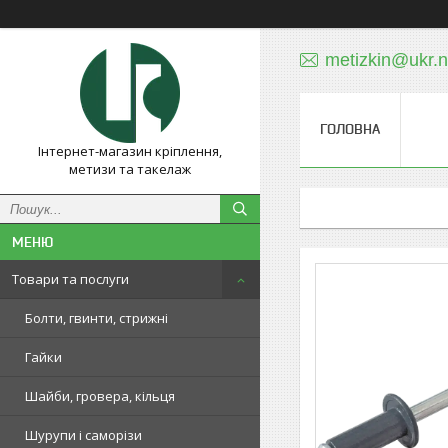
metizkin@ukr.n
ГОЛОВНА
Інтернет-магазин кріплення,
метизи та такелаж
Товари та послуги
Болти, гвинти, стрижні
Гайки
Шайби, гровера, кільця
Шурупи і саморізи