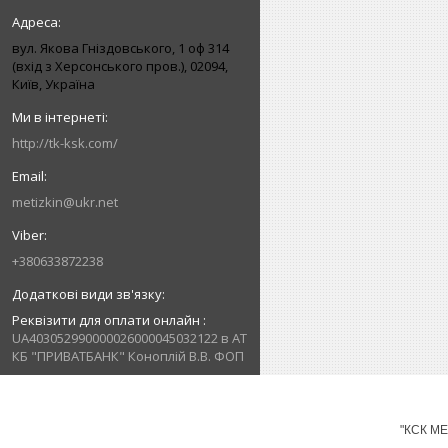
вул. Якова Гніздовського, 1 оф 314
(вхід з Херсонського пров.), 02094,
Київ, Україна
http://tk-ksk.com/
metizkin@ukr.net
+380633872238
Реквізити для оплати онлайн
UA403052990000026000045032122 в АТ
КБ "ПРИВАТБАНК" Коноплій В.В. ФОП