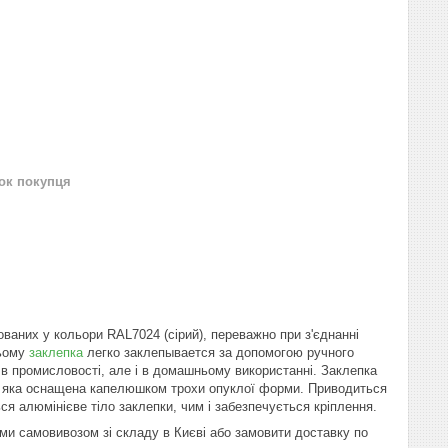
нок покупця
ованих у кольори RAL7024 (сірий), переважно при з'єднанні
цьому
заклепка
легко заклепывается за допомогою ручного
и в промисловості, але і в домашньому використанні. Заклепка
и, яка оснащена капелюшком трохи опуклої форми. Приводиться
 алюмінієве тіло заклепки, чим і забезпечується кріплення.
ми самовивозом зі складу в Києві або замовити доставку по