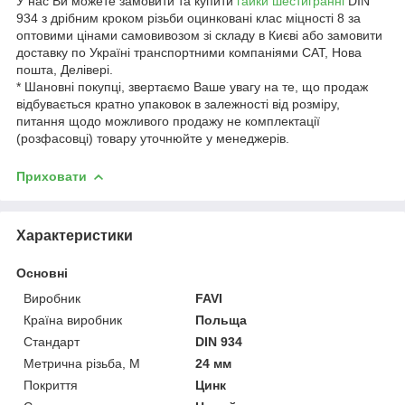
У нас Ви можете замовити та купити
гайки шестигранні
DIN
934 з дрібним кроком різьби оцинковані клас міцності 8 за
оптовими цінами самовивозом зі складу в Києві або замовити
доставку по Україні транспортними компаніями САТ, Нова
пошта, Делівері.
* Шановні покупці, звертаємо Ваше увагу на те, що продаж
відбувається кратно упаковок в залежності від розміру,
питання щодо можливого продажу не комплектації
(розфасовці) товару уточнюйте у менеджерів.
Приховати
Характеристики
Основні
Виробник
FAVI
Країна виробник
Польща
Стандарт
DIN 934
Метрична різьба, М
24 мм
Покриття
Цинк