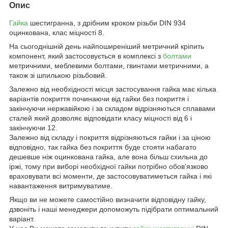
Опис
Гайка
шестигранна, з дрібним кроком різьби DIN 934
оцинкована, клас міцності 8.
На сьогоднішній день найпоширеніший метричний кріпить
компонент, який застосовується в комплексі з
болтами
метричними, меблевими болтами, гвинтами метричними, а
також зі шпилькою різьбовий.
Залежно від необхідності місця застосування гайка має кілька
варіантів покриття починаючи від гайки без покриття і
закінчуючи нержавійкою і за складом відрізняються сплавами
сталей який дозволяє відповідати класу міцності від 6 і
закінчуючи 12.
Залежно від складу і покриття відрізняються гайки і за ціною
відповідно, так гайка без покриття буде стояти набагато
дешевше ніж оцинкована гайка, але вона більш схильна до
іржі, тому при виборі необхідної гайки потрібно обов'язково
враховувати всі моменти, де застосовуватиметься гайка і які
навантаження витримуватиме.
Якщо ви не можете самостійно визначити відповідну гайку,
дзвоніть і наші менеджери допоможуть підібрати оптимальний
варіант.