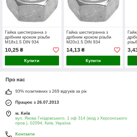
Гайка шестигранна з
Гайка шестигранна з
Гайк
дрібним кроком різьби
дрібним кроком різьби
дріб
М18х1.5 DIN 934
М20х1.5 DIN 934
різь
оцинкована кл. міц. 8 (10
оцинкована кл. міц. 8
934 
10,25
14,13
3,4
₴
₴
шт/уп)
(10 
Купити
Купити
Про нас
93% позитивних з 269 відгуків за рік
Працює з 26.07.2013
м. Київ
вул. Якова Гніздовського, 1 оф 314 (вхід з Херсонського
пров.), 02094, Київ, Україна
Контакти