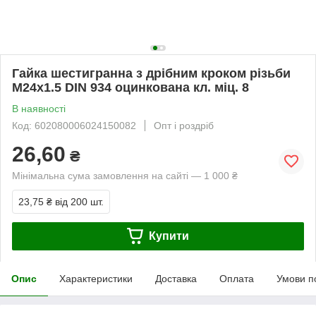
Гайка шестигранна з дрібним кроком різьби
М24х1.5 DIN 934 оцинкована кл. міц. 8
В наявності
Код: 602080006024150082
Опт і роздріб
26,60
₴
Мінімальна сума замовлення на сайті — 1 000 ₴
23,75 ₴
від 200 шт.
Купити
Опис
Характеристики
Доставка
Оплата
Умови п