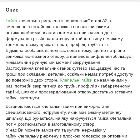
Опис
Гайка
клепальна рифлена з нержавіючої сталі А2 зі
зменшеною потайною головкою володіє високими
антикорозійними властивостями та призначена для
формування різьбового отвору потайного типу в м'якому
тонколистовому прокаті, листі, профілі, трубі та ін.
Відмінна особливість полягає вона в тому, що не потрібно
зенковка монтажного отвору, а наявність рифлення збільшує
мінімальний руйнуючий момент закручування.
Застосування клепальних гайок суттєво заощаджує час та
гроші при складанні деталей, оскільки немає потреби доступу
до поверхні з двох сторін.
Клепальні гайки
є незамінними у
разі потреби закріпитися до труби, профілі як забарвленому
так і ні, шляхом просвердлювання отвору достатньо вставити
гайку і затягнути.
Встановлюються клепальні гайки при використанні
спеціалізованого інструменту, який має знімну метричну
шпильку, що рухається, на яку накручується гайка клепальна і
потім розтискається в заготовленому отворі.
У нас Ви можете замовити та купити нержавіючу
гайку клепальну рифлену з плоскою головкою за оптовими