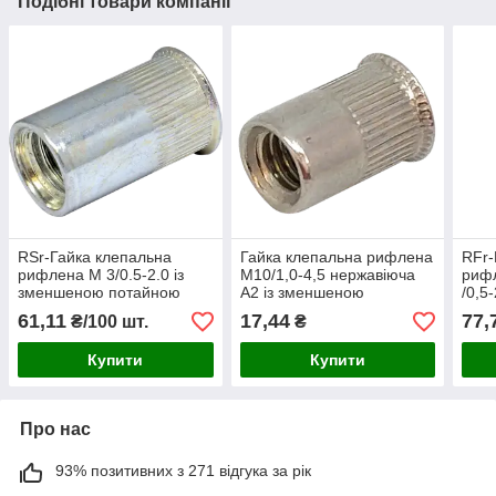
Подібні товари компанії
RSr-Гайка клепальна
Гайка клепальна рифлена
RFr-
рифлена М 3/0.5-2.0 із
М10/1,0-4,5 нержавіюча
рифл
зменшеною потайною
А2 із зменшеною
/0,5
головкою D5 (500 шт/уп)
потайною головкою D13
61,11
17,44
77,
₴/100 шт.
₴
(50 шт/уп)
Купити
Купити
Про нас
93% позитивних з 271 відгука за рік