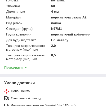
Головка
потайна
Упаковка
50
Діаметр, мм
4 мм
Матеріал
нержавіюча сталь А2
Вид різьби
повна
Стандарт (група)
N97M1
Група кріплення
нержавіючий кріплення
Для будь підстави?
По металу
Товщина закріплюваного
2,0
матеріалу (max), мм
Товщина закріплюваного
0,5
матеріалу (min), мм
Приховати
Умови доставки
Нова Пошта
Самовивіз зі складу
Доставка кур'єром по Україні (від 150 грн)