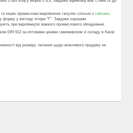
ї сталі класу міцності 8,8, завдяки оцинковці має стійкість до
 та інших промислово-виробничих галузях спільно з
гайками
,
у форму у вигляді літери "Г". Завдяки хорошим
овують при виробництві важкого промислового обладнання.
ком DIN 912 за оптовими цінами самовивозом зі складу в Києві
алежності від розміру, питання щодо можливого продажу не