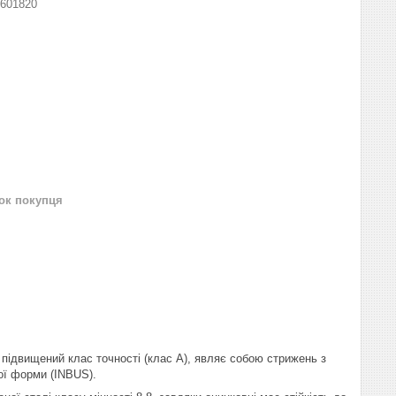
5601820
нок покупця
 підвищений клас точності (клас А), являє собою стрижень з
ої форми (INBUS).