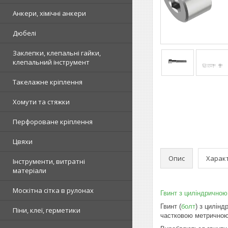
Анкери, хімічні анкери
Дюбелі
Заклепки, клепальні гайки,
клепальний інструмент
Такелажне кріплення
Хомути та стяжки
Перфороване кріплення
Цвяхи
Опис
Харак
Інструменти, витратні
матеріали
Москітна сітка в рулонах
Гвинт з циліндрично
Гвинт (
болт
) з цилін
Піни, клеї, герметики
частковою метричною 