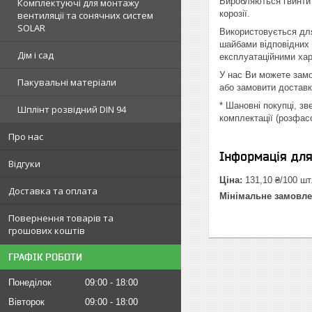
Виробляються гвинти 
Комплектуючі для монтажу
корозії.
вентиляції та сонячних систем
SOLAR
Використовується для
шайбами відповідних 
Дім і сад
експлуатаційними хар
У нас Ви можете замо
Пакувальні матеріали
або замовити доставк
* Шановні покупці, з
Шплінт розвідний DIN 94
комплектації (розфас
Про нас
Інформація дл
Відгуки
Ціна:
131,10 ₴/100 шт
Доставка та оплата
Мінімальне замовле
Повернення товарів та
грошових коштів
ГРАФІК РОБОТИ
Понеділок
09:00
18:00
Вівторок
09:00
18:00