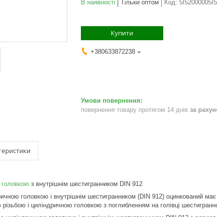
В наявності
Тільки оптом
Код:
5I52000005I
Купити
+380633872238
повернення товару протягом 14 днів
за раху
теристики
ю головкою
з внутрішнім шестигранником DIN 912
дричною головкою і внутрішнім шестигранником (DIN 912) оцинкований має
різьбою і циліндричною головкою з поглибленням на голівці шестигранн