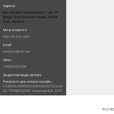
вул. Якова Гніздовського, 1 оф 314
(вхід з Херсонського пров.), 02094,
Київ, Україна
http://tk-ksk.com/
metizkin@ukr.net
+380633872238
Реквізити для оплати онлайн
UA403052990000026000045032122 в АТ
КБ "ПРИВАТБАНК" Коноплій В.В. ФОП