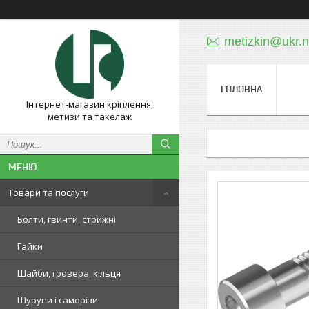
metizkin@ukr.n
ГОЛОВНА
Інтернет-магазин кріплення,
метизи та такелаж
Товари та послуги
Болти, гвинти, стрижні
Гайки
Шайби, гровера, кільця
Шурупи і саморізи