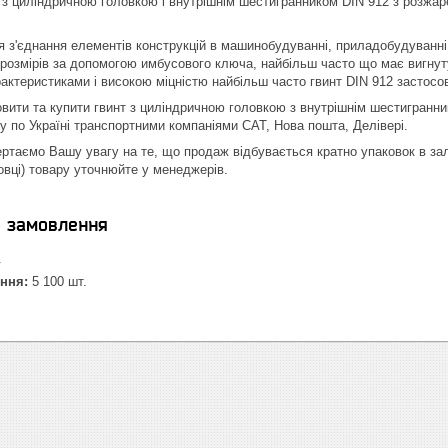
з циліндричною головкою і внутрішнім шестигранником DIN 912 з розжарено
 з'єднання елементів конструкцій в машинобудуванні, приладобудуванні
розмірів за допомогою имбусового ключа, найбільш часто що має вигнут
актеристиками і високою міцністю найбільш часто гвинт DIN 912 застос
вити та купити гвинт з циліндричною головкою з внутрішнім шестигранни
у по Україні транспортними компаніями САТ, Нова пошта, Делівері.
вертаємо Вашу увагу на те, що продаж відбувається кратно упаковок в з
овці) товару уточнюйте у менеджерів.
я замовлення
.
ння:
5 100 шт.