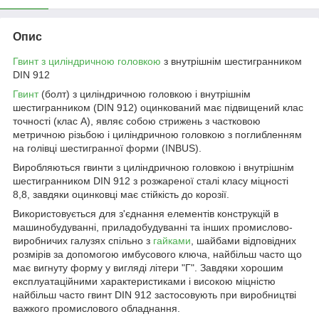
Опис
Гвинт з циліндричною головкою
з внутрішнім шестигранником
DIN 912
Гвинт
(болт) з циліндричною головкою і внутрішнім
шестигранником (DIN 912) оцинкований має підвищений клас
точності (клас А), являє собою стрижень з частковою
метричною різьбою і циліндричною головкою з поглибленням
на голівці шестигранної форми (INBUS).
Виробляються гвинти з циліндричною головкою і внутрішнім
шестигранником DIN 912 з розжареної сталі класу міцності
8,8, завдяки оцинковці має стійкість до корозії.
Використовується для з'єднання елементів конструкцій в
машинобудуванні, приладобудуванні та інших промислово-
виробничих галузях спільно з
гайками
, шайбами відповідних
розмірів за допомогою имбусового ключа, найбільш часто що
має вигнуту форму у вигляді літери "Г". Завдяки хорошим
експлуатаційними характеристиками і високою міцністю
найбільш часто гвинт DIN 912 застосовують при виробництві
важкого промислового обладнання.