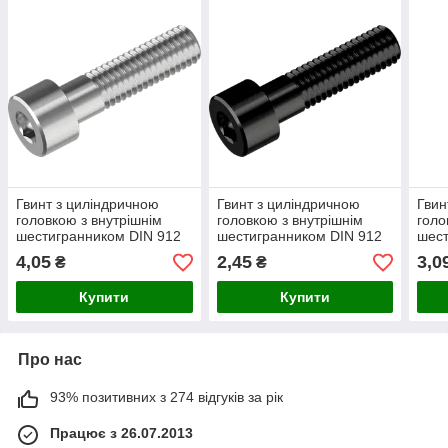
Гвинт з циліндричною
Гвинт з циліндричною
Гвин
головкою з внутрішнім
головкою з внутрішнім
голо
шестигранником DIN 912
шестигранником DIN 912
шест
М10х20 8.8 БЦ (200 шт/уп)
М8х25 8.8 без покриття
М8х3
4,05
2,45
3,0
₴
₴
(1000 шт/уп)
(100
Купити
Купити
Про нас
93% позитивних з 274 відгуків за рік
Працює з 26.07.2013