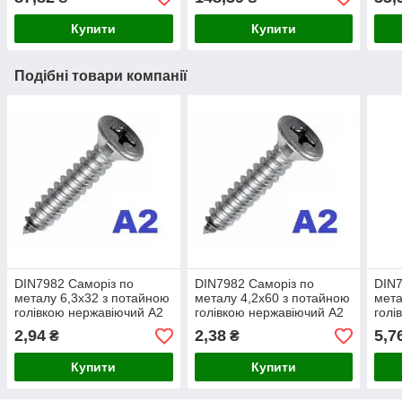
Купити
Купити
Подібні товари компанії
DIN7982 Саморіз по
DIN7982 Саморіз по
DIN7
металу 6,3х32 з потайною
металу 4,2х60 з потайною
мета
голівкою нержавіючий А2
голівкою нержавіючий А2
голі
(200 шт/уп)
(200 шт/уп)
(200
2,94
2,38
5,7
₴
₴
Купити
Купити