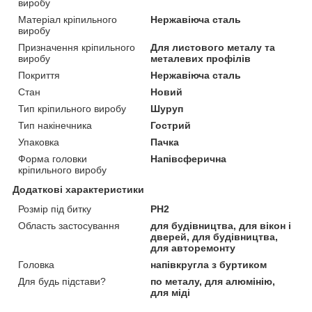
виробу
Матеріал кріпильного
Нержавіюча сталь
виробу
Призначення кріпильного
Для листового металу та
виробу
металевих профілів
Покриття
Нержавіюча сталь
Стан
Новий
Тип кріпильного виробу
Шуруп
Тип накінечника
Гострий
Упаковка
Пачка
Форма головки
Напівсферична
кріпильного виробу
Додаткові характеристики
Розмір під битку
PH2
Область застосування
для будівництва, для вікон і
дверей, для будівництва,
для авторемонту
Головка
напівкругла з буртиком
Для будь підстави?
по металу, для алюмінію,
для міді