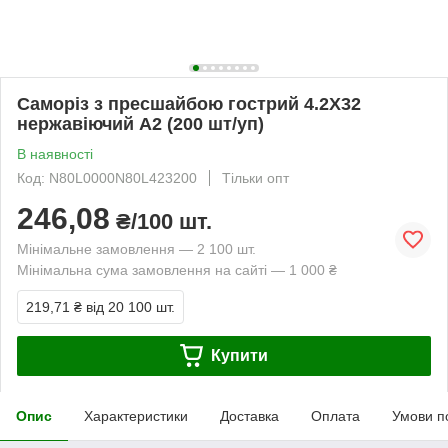
Саморіз з пресшайбою гострий 4.2Х32
нержавіючий А2 (200 шт/уп)
В наявності
Код: N80L0000N80L423200
Тільки опт
246,08
₴/100 шт.
Мінімальне замовлення — 2 100 шт.
Мінімальна сума замовлення на сайті — 1 000 ₴
219,71 ₴
від 20 100 шт.
Купити
Опис
Характеристики
Доставка
Оплата
Умови п