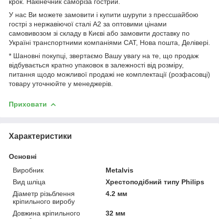
крок. Накінечник саморіза гострий.
У нас Ви можете замовити і купити шурупи з прессшайбою
гострі з нержавіючої сталі А2 за оптовими цінами
самовивозом зі складу в Києві або замовити доставку по
Україні транспортними компаніями САТ, Нова пошта, Делівері.
* Шановні покупці, звертаємо Вашу увагу на те, що продаж
відбувається кратно упаковок в залежності від розміру,
питання щодо можливої продажі не комплектації (розфасовці)
товару уточнюйте у менеджерів.
Приховати
Характеристики
Основні
Виробник
Metalvis
Вид шліца
Хрестоподібний типу Philips
Діаметр різьблення
4.2 мм
кріпильного виробу
Довжина кріпильного
32 мм