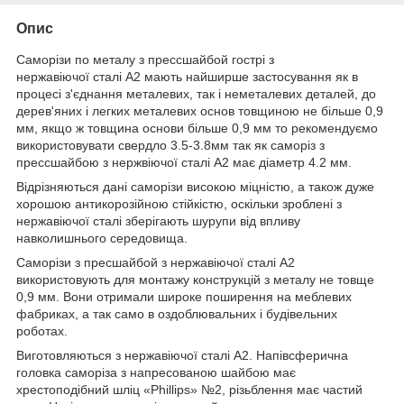
Опис
Саморізи по металу з прессшайбой гострі з
нержавіючої сталі А2 мають найширше застосування як в
процесі з'єднання металевих, так і неметалевих деталей, до
дерев'яних і легких металевих основ товщиною не більше 0,9
мм, якщо ж товщина основи більше 0,9 мм то рекомендуємо
використовувати свердло 3.5-3.8мм так як саморіз з
прессшайбою з нержвіючої сталі А2 має діаметр 4.2 мм.
Відрізняються дані саморізи високою міцністю, а також дуже
хорошою антикорозійною стійкістю, оскільки зроблені з
нержавіючої сталі зберігають шурупи від впливу
навколишнього середовища.
Саморізи з пресшайбой з нержавіючої сталі А2
використовують для монтажу конструкцій з металу не товще
0,9 мм. Вони отримали широке поширення на меблевих
фабриках, а так само в оздоблювальних і будівельних
роботах.
Виготовляються з нержавіючої сталі А2. Напівсферична
головка саморіза з напресованою шайбою має
хрестоподібний шліц «Phillips» №2, різьблення має частий