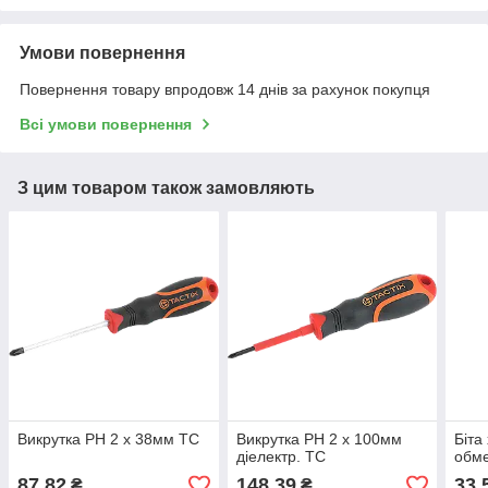
Умови повернення
Повернення товару впродовж 14 днів за рахунок покупця
Всі умови повернення
З цим товаром також замовляють
Викрутка PH 2 х 38мм TC
Викрутка PH 2 х 100мм
Біта
діелектр. TC
обме
87,82
148,39
33,
₴
₴