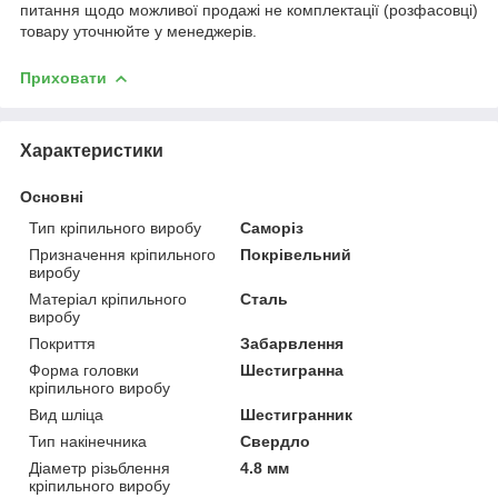
питання щодо можливої продажі не комплектації (розфасовці)
товару уточнюйте у менеджерів.
Приховати
Характеристики
Основні
Тип кріпильного виробу
Саморіз
Призначення кріпильного
Покрівельний
виробу
Матеріал кріпильного
Сталь
виробу
Покриття
Забарвлення
Форма головки
Шестигранна
кріпильного виробу
Вид шліца
Шестигранник
Тип накінечника
Свердло
Діаметр різьблення
4.8 мм
кріпильного виробу