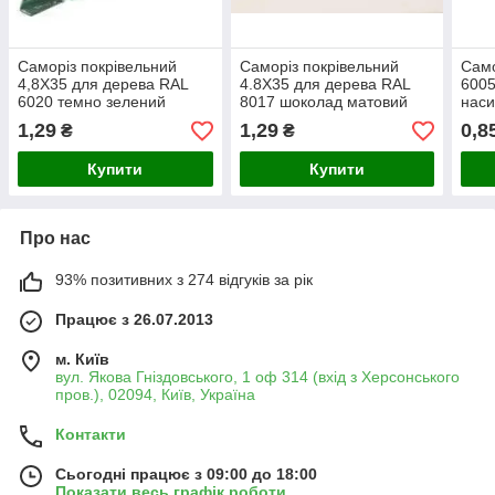
Саморіз покрівельний
Саморіз покрівельний
Само
4,8Х35 для дерева RAL
4.8Х35 для дерева RAL
6005
6020 темно зелений
8017 шоколад матовий
наси
матовий (250 шт/уп)
(250 шт/уп)
шт/у
1,29
1,29
0,8
₴
₴
Купити
Купити
Про нас
93% позитивних з 274 відгуків за рік
Працює з 26.07.2013
м. Київ
вул. Якова Гніздовського, 1 оф 314 (вхід з Херсонського
пров.), 02094, Київ, Україна
Контакти
Сьогодні працює з 09:00 до 18:00
Показати весь графік роботи