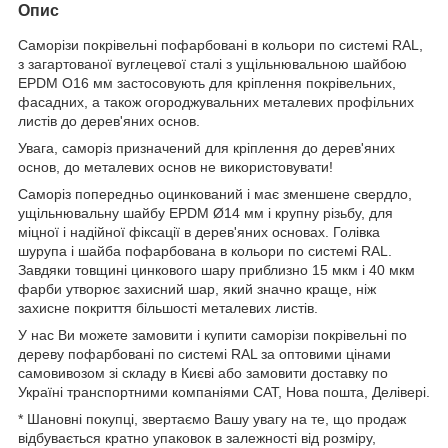
Опис
Саморізи покрівельні пофарбовані в кольори по системі RAL,
з загартованої вуглецевої сталі з ущільнювальною шайбою
EPDM O16 мм застосовують для кріплення покрівельних,
фасадних, а також огороджувальних металевих профільних
листів до дерев'яних основ.
Увага, саморіз призначений для кріплення до дерев'яних
основ, до металевих основ не використовувати!
Саморіз попередньо оцинкований і має зменшене свердло,
ущільнювальну шайбу EPDM Ø14 мм і крупну різьбу, для
міцної і надійної фіксації в дерев'яних основах. Голівка
шурупа і шайба пофарбована в кольори по системі RAL.
Завдяки товщині цинкового шару приблизно 15 мкм і 40 мкм
фарби утворює захисний шар, який значно краще, ніж
захисне покриття більшості металевих листів.
У нас Ви можете замовити і купити саморізи покрівельні по
дереву пофарбовані по системі RAL за оптовими цінами
самовивозом зі складу в Києві або замовити доставку по
Україні транспортними компаніями САТ, Нова пошта, Делівері.
* Шановні покупці, звертаємо Вашу увагу на те, що продаж
відбувається кратно упаковок в залежності від розміру,