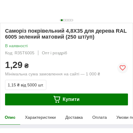
Саморіз покрівельний 4,8Х35 для дерева RAL
6005 зелений матовий (250 шт/уп)
В наявності
Код: R35T6005
Опт і роздріб
1,29
₴
Мінімальна сума замовлення на сайті — 1 000 ₴
1,15 ₴
від 5000 шт.
Купити
Опис
Характеристики
Доставка
Оплата
Умови п