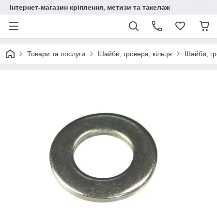
Інтернет-магазин кріплення, метизи та такелаж
Товари та послуги
Шайби, гровера, кільця
Шайби, г