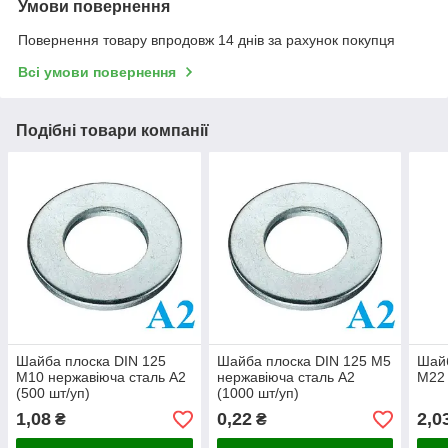
Умови повернення
Повернення товару впродовж 14 днів за рахунок покупця
Всі умови повернення
Подібні товари компанії
Шайба плоска DIN 125
Шайба плоска DIN 125 М5
Шайб
М10 нержавіюча сталь A2
нержавіюча сталь A2
М22 
(500 шт/уп)
(1000 шт/уп)
1,08
0,22
2,0
₴
₴