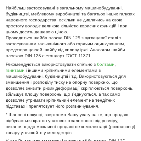
Найбільш застосовувані в загальному машинобудуванні,
будівництві, меблевому виробництві та багатьох інших галузях
народного господарства, оскільки не дивлячись на свою
простоту володіє великою кількістю корисних функцій і при
цьому досить дешевою ціною.
Проводиться шайба плоска DIN 125 з вуглецевої сталі з
застосуванням гальванічного або гарячим оцинкуванням,
предотвращаюей шайбу від впливу іржі. Аналогом шайби
плоскою DIN 125 є стандарт ГОСТ 11371.
Рекомендуються використовувати спільно з
болтами
,
гвинтами
і іншими кріпильними елементами в
машинобудуванні, будівництві і т.д. Використовуються для
зменшення і розподілу тиску на опорну поверхню, що
дозволяє знизити ризик деформації скріплюються поверхонь,
збільшує площу поверхонь, що з'єднуються, а так само
дозволяє утримати кріпильний елемент на тендітних
підставах і препятсвует його розгвинчування.
* Шановні покупці, звертаємо Вашу увагу на те, що продаж
відбувається кратно упаковок в залежності від розміру,
питання щодо можливої продажі не комплектації (розфасовці)
товару уточнюйте у менеджерів.
У нас Ви можете замовити і купити шайбу плоску DIN 125