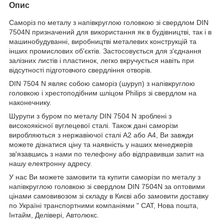
Опис
Саморіз по металу з напівкруглою головкою зі свердлом DIN
7504N призначений для використання як в будівництві, так і в
машинобудуванні, виробництві металевих конструкцій та
інших промислових об'єктів. Застосовується для з'єднання
залізних листів і пластинок, легко вкручується навіть при
відсутності підготовчого свердління отворів.
DIN 7504 N являє собою саморіз (шуруп) з напівкруглою
головкою і хрестоподібним шліцом Philips зі свердлом на
наконечнику.
Шурупи з буром по металу DIN 7504 N зроблені з
високоякісної вуглецевої сталі. Також дані саморізи
виробляються з нержавіючої сталі А2 або А4, Ви завжди
можете дізнатися ціну та наявність у наших менеджерів
зв'язавшись з нами по телефону або відправивши запит на
нашу електронну адресу.
У нас Ви можете замовити та купити саморізи по металу з
напівкруглою головкою зі свердлом DIN 7504N за оптовими
цінами самовивозом зі складу в Києві або замовити доставку
по Україні транспортними компаніями " САТ, Нова пошта,
Інтайм, Делівері, Автолюкс.