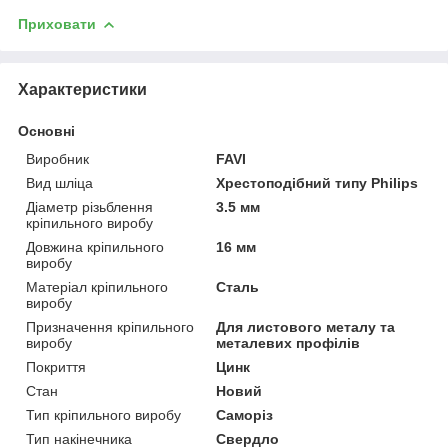
Приховати
Характеристики
Основні
Виробник
FAVI
Вид шліца
Хрестоподібний типу Philips
Діаметр різьблення
3.5 мм
кріпильного виробу
Довжина кріпильного
16 мм
виробу
Матеріал кріпильного
Сталь
виробу
Призначення кріпильного
Для листового металу та
виробу
металевих профілів
Покриття
Цинк
Стан
Новий
Тип кріпильного виробу
Саморіз
Тип накінечника
Свердло