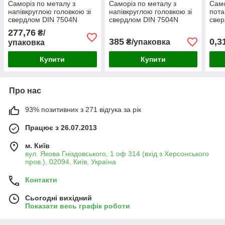
Саморіз по металу з
Саморіз по металу з
Само
напівкруглою головкою зі
напівкруглою головкою зі
пота
свердлом DIN 7504N
свердлом DIN 7504N
свер
3,9х9,5 (1000шт/уп)
3,5х20 (1000шт/уп)
3,5Х
277,76
₴/
385
0,3
₴/упаковка
упаковка
Купити
Купити
Про нас
93% позитивних з 271 відгука за рік
Працює з 26.07.2013
м. Київ
вул. Якова Гніздовського, 1 оф 314 (вхід з Херсонського
пров.), 02094, Київ, Україна
Контакти
Сьогодні вихідний
Показати весь графік роботи