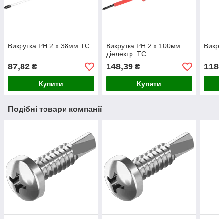
Викрутка PH 2 х 38мм TC
Викрутка PH 2 х 100мм
Викр
діелектр. TC
87,82
148,39
118
₴
₴
Купити
Купити
Подібні товари компанії