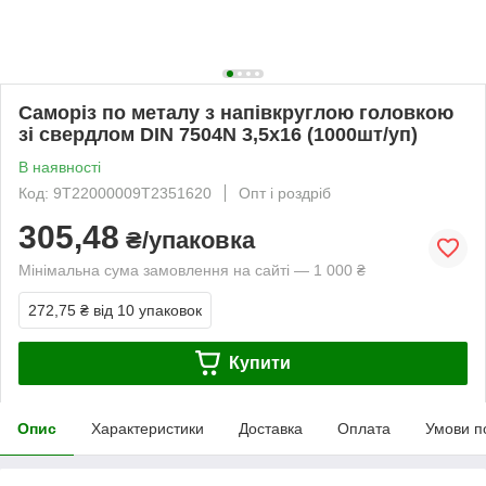
Саморіз по металу з напівкруглою головкою
зі свердлом DIN 7504N 3,5х16 (1000шт/уп)
В наявності
Код: 9T22000009T2351620
Опт і роздріб
305,48
₴/упаковка
Мінімальна сума замовлення на сайті — 1 000 ₴
272,75 ₴
від 10 упаковок
Купити
Опис
Характеристики
Доставка
Оплата
Умови п